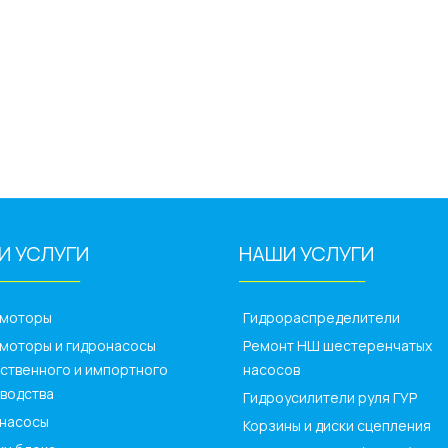
И УСЛУГИ
НАШИ УСЛУГИ
_________
______________
омоторы
Гидрораспределители
моторы и гидронасосы
Ремонт НШ шестеренчатых
ственного и импортного
насосов
водства
Гидроусилители руля ГУР
насосы
Корзины и диски сцепления