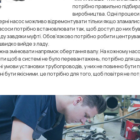
потрібно правильно підбира
виробництва. Одні процеси в
рні насос можливо відремонтувати тільки якщо зламалис
насоси потрібно встановлювати так, щоб доступ до них бу
ду завдяки муфті. Обов'язково потрібно робити центрува
швидко вийде з ладу.
жна змінювати напрямок обертання валу. На кожному насо
ти щоб в системі не було перевантажень, потрібно для ць
і умови установки трубопроводів, у них не повинно бути пер
ні бути якісними. це потрібно для того, щоб повітря не по