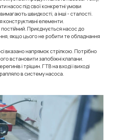
ти насос під свої конкретні умови
имагають швидкості, а інші - сталості.
я конструктивні елементи.
в постійний. Приєднується насос до
ння, якщо цього не робити те обладнання
сі вказано напрямок стрілкою. Потрібно
ого встановити запобіжні клапани.
егинів і тріщин. ГТВ на вході і виході
трапляло в систему насоса.