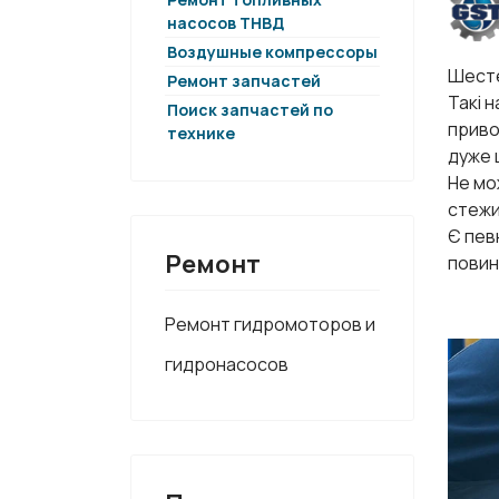
насосов ТНВД
Воздушные компрессоры
Шесте
Ремонт запчастей
Такі 
Поиск запчастей по
приво
технике
дуже 
Не мо
стежи
Є певн
Ремонт
повин
Ремонт гидромоторов и
гидронасосов