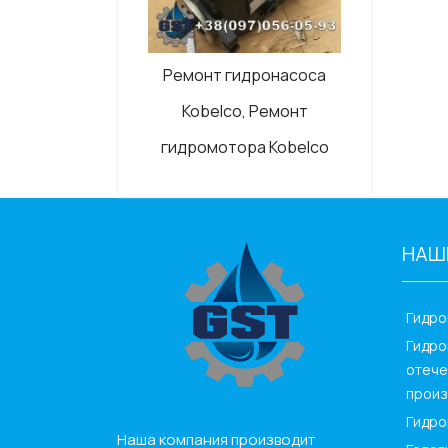
Ремонт гидронасоса
Kobelco, Ремонт
гидромотора Kobelco
НАШ
_____
Гидр
Гидро
отече
произ
Гидро
Наша компания производит