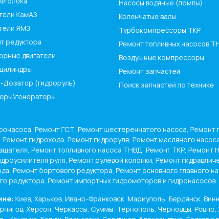
ки блока
Насосы водяные (помпы)
тели КамАЗ
Коленчатые валы
тели ЯМЗ
Турбокомпрессоры ТКР
т редуктора
Ремонт топливных насосов Т
орные двигатели
Воздушные компрессоры
цилиндры
Ремонт запчастей
-Дозатор (гидроруль)
Поиск запчастей по технике
еры\генераторы
ронасоса, Ремонт ГСТ, Ремонт шестеренчатого насоса, Ремонт 
, Ремонт гидрохода, Ремонт гидроруля, Ремонт масляного насос
ащателя, Ремонт топливного насоса ТНВД, Ремонт ТКР, Ремонт 
идроусилителя руля, Ремонт рулевой колонки, Ремонт гидравлич
ода, Ремонт бортового редуктора, Ремонт основного главного н
ого редуктора, Ремонт импортных гидромоторов и гидронасосов.
ине:
Киев, Харьков, Ивано-Франковск, Мариуполь, Бердянск, Винн
нигов, Херсон, Черкассы, Суммы, Тернополь, Черновцы, Ровно, 