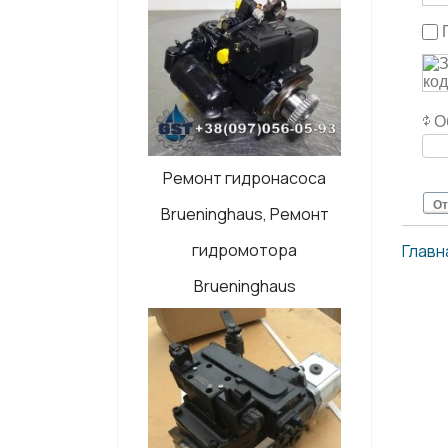
О
Ремонт гидронасоса
От
Brueninghaus, Ремонт
гидромотора
Главн
Brueninghaus