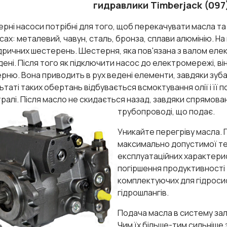
гидравлики Timberjack (097
рні насоси потрібні для того, щоб перекачувати масла та 
сах: металевий, чавун, сталь, бронза, сплави алюмінію. На 
дричних шестерень. Шестерня, яка пов'язана з валом елек
дені. Після того як підключити насос до електромережі, ві
рню. Вона приводить в рух ведені елементи, завдяки зуба
ьтаті таких обертань відбувається всмоктування олії і її 
тралі. Після масло не скидається назад, завдяки спрямова
трубопроводі, що подає.
Уникайте перегріву масла. Г
максимально допустимої те
експлуатаційних характерис
погіршення продуктивності р
комплектуючих для гідросис
гідрошлангів.
Подача масла в систему зале
Чим їх більше-тим сильніше