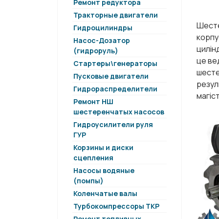
Ремонт редуктора
Тракторные двигатели
Шесте
Гидроцилиндры
корпу
Насос-Дозатор
цилін
(гидроруль)
це ве
Стартеры\генераторы
шесте
Пусковые двигатели
резул
Гидрораспределители
магіс
Ремонт НШ
шестеренчатых насосов
Гидроусилители руля
ГУР
Корзины и диски
сцепления
Насосы водяные
(помпы)
Коленчатые валы
Турбокомпрессоры ТКР
Ремонт топливных