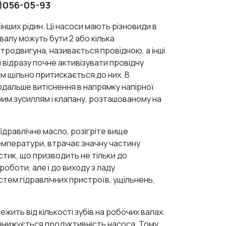
)056-05-93
інших рідин. Ці насоси мають різновиди в
валу можуть бути 2 або кілька
тродвигуна, називається провідною, а інші
н відразу почне активізувати провідну
м щільно притискається до них. В
подальше витіснення в напрямку напірної
ним зусиллям і клапану, розташованому на
ідравлічне масло, розігріте вище
мператури, втрачає значну частину
тик, що призводить не тільки до
оботи, але і до виходу з ладу
тем гідравлічних пристроїв, ущільнень,
жить від кількості зубів на робочих валах.
 знижується продуктивність насоса. Тому,