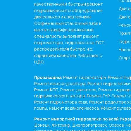
Голов
качественный и быстрый ремонт
Двига
гидравлического оборудования
для сельхоз и спецтехники.
Двига
Современный станочный парк и
Ремон
высоко квалифицированные
Тракт
специалисты выполнят ремонт
Гидро
гидромотора, гидронасоса, ГСТ,
распределителя быстро и с
Насос
гарантией качества. Работаем с
Старт
НДС.
Производим:
Ремонт гидромотора, Ремонт гид
Ремонт насоса-дозатора, Ремонт гидростатики
Ремонт КПП, Ремонт двигателя, Ремонт гидровр
гидравлического мотора, Ремонт ГУР, Ремонт г
Ремонт гидромотора хода, Ремонт редуктора х
помпы, Ремонт водяного насоса, Ремонт рулев
Ремонт импортной гидравлики по всей Укра
Донецк, Житомир, Днепропетровск, Орехов, Чер