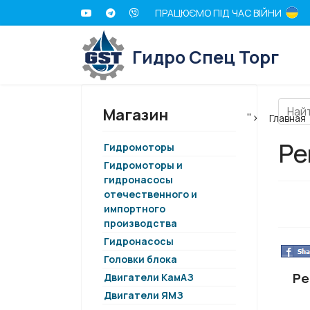
ПРАЦЮЄМО ПІД ЧАС ВІЙНИ
Гидро Спец Торг
Магазин
">
Главная
Ре
Гидромоторы
Гидромоторы и
гидронасосы
отечественного и
импортного
производства
Гидронасосы
Головки блока
Ре
Двигатели КамАЗ
Двигатели ЯМЗ