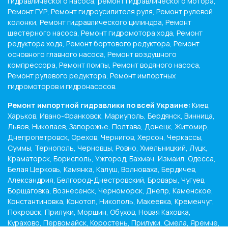
гидравлического насоса, ремонт гидравлического мотора,
Ремонт ГУР, Ремонт гидроусилителя руля, Ремонт рулевой
колонки, Ремонт гидравлического цилиндра, Ремонт
шестерного насоса, Ремонт гидромотора хода, Ремонт
редуктора хода, Ремонт бортового редуктора, Ремонт
основного главного насоса, Ремонт воздушного
компрессора, Ремонт помпы, Ремонт водяного насоса,
Ремонт рулевого редуктора, Ремонт импортных
гидромоторов и гидронасосов.
Ремонт импортной гидравлики по всей Украине:
Киев,
Харьков, Ивано-Франковск, Мариуполь, Бердянск, Винница,
Львов, Николаев, Запорожье, Полтава, Донецк, Житомир,
Днепропетровск, Орехов, Чернигов, Херсон, Черкассы,
Суммы, Тернополь, Черновцы, Ровно, Хмельницкий, Луцк,
Краматорск, Борисполь, Ужгород, Бахмач, Измаил, Одесса,
Белая Церковь, Камянка, Калуш, Волноваха, Бердичев,
Александрия, Белгород-Днестровский, Бровары, Чугуев,
Борщаговка, Вознесенск, Черноморск, Днепр, Каменское,
Константиновка, Конотоп, Никополь, Макеевка, Кременчуг,
Покровск, Прилуки, Моршин, Обухов, Новая Каховка,
Курахово, Первомайск, Коростень, Прилуки, Смела, Яремче,