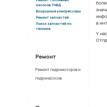
боле
насосов ТНВД
знач
Воздушные компрессоры
инфо
Ремонт запчастей
в ин
Поиск запчастей по
технике
У на
Отпр
Ремонт
Ремонт гидромоторов и
гидронасосов