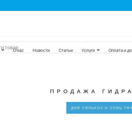
О нас
Новости
Статьи
Услуги
Оплата и д
ПРОДАЖА ГИДР
для сельхоз и спец те