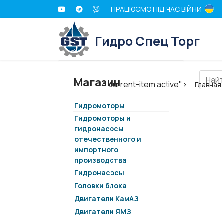
ПРАЦЮЄМО ПІД ЧАС ВІЙНИ
Гидро Спец Торг
Магазин
current-item active">
Главная
Гидромоторы
Гидромоторы и
гидронасосы
отечественного и
импортного
производства
Гидронасосы
Головки блока
Двигатели КамАЗ
Двигатели ЯМЗ