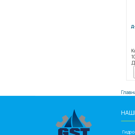
Д
К
1
Д
Главн
НАШ
_____
Гидр