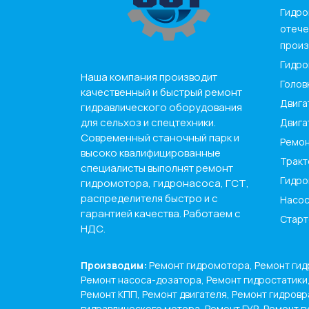
Гидро
отече
произ
Гидро
Наша компания производит
Голов
качественный и быстрый ремонт
Двига
гидравлического оборудования
для сельхоз и спецтехники.
Двига
Современный станочный парк и
Ремон
высоко квалифицированные
Тракт
специалисты выполнят ремонт
Гидро
гидромотора, гидронасоса, ГСТ,
распределителя быстро и с
Насос
гарантией качества. Работаем с
Старт
НДС.
Производим:
Ремонт гидромотора, Ремонт гид
Ремонт насоса-дозатора, Ремонт гидростатики
Ремонт КПП, Ремонт двигателя, Ремонт гидровр
гидравлического мотора, Ремонт ГУР, Ремонт г