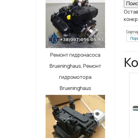
Остав
конкр
Сорти
Поря
Ремонт гидронасоса
Ко
Brueninghaus, Ремонт
гидромотора
Brueninghaus