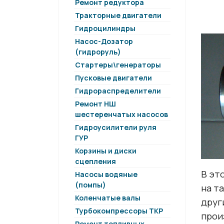
Ремонт редуктора
Тракторные двигатели
Гидроцилиндры
Насос-Дозатор
(гидроруль)
Стартеры\генераторы
Пусковые двигатели
Гидрораспределители
Ремонт НШ
шестеренчатых насосов
Гидроусилители руля
ГУР
Корзины и диски
сцепления
В эт
Насосы водяные
(помпы)
на т
Коленчатые валы
друг
Турбокомпрессоры ТКР
прои
Ремонт топливных