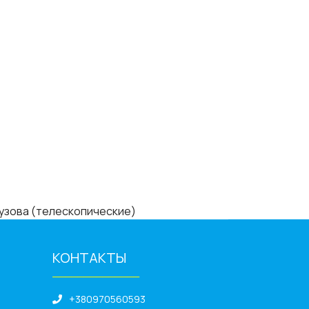
узова (телескопические)
КОНТАКТЫ
______________
+380970560593