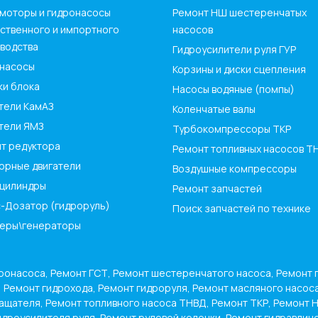
моторы и гидронасосы
Ремонт НШ шестеренчатых
ственного и импортного
насосов
водства
Гидроусилители руля ГУР
насосы
Корзины и диски сцепления
ки блока
Насосы водяные (помпы)
тели КамАЗ
Коленчатые валы
тели ЯМЗ
Турбокомпрессоры ТКР
т редуктора
Ремонт топливных насосов Т
орные двигатели
Воздушные компрессоры
цилиндры
Ремонт запчастей
-Дозатор (гидроруль)
Поиск запчастей по технике
еры\генераторы
ронасоса, Ремонт ГСТ, Ремонт шестеренчатого насоса, Ремонт 
, Ремонт гидрохода, Ремонт гидроруля, Ремонт масляного насос
ащателя, Ремонт топливного насоса ТНВД, Ремонт ТКР, Ремонт 
идроусилителя руля, Ремонт рулевой колонки, Ремонт гидравлич