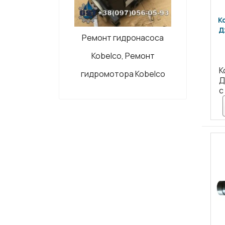
К
Д
Ремонт гидронасоса
Kobelco, Ремонт
К
гидромотора Kobelco
Д
с 