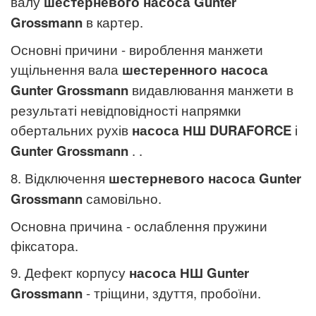
валу
шестерневого насоса
Gunter
Grossmann
в картер.
Основні причини - вироблення манжети
ущільнення вала
шестеренного насоса
Gunter Grossmann
видавлювання манжети в
результаті невідповідності напрямки
обертальних рухів
насоса НШ
DURAFORCE
і
Gunter Grossmann
. .
8. Відключення
шестерневого насоса
Gunter
Grossmann
самовільно.
Основна причина - ослаблення пружини
фіксатора.
9. Дефект корпусу
насоса НШ
Gunter
Grossmann
- тріщини, здуття, пробоїни.