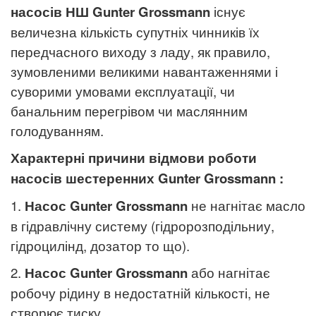
насосів НШ
Gunter Grossmann
існує
величезна кількість супутніх чинників їх
передчасного виходу з ладу, як правило,
зумовленими великими навантаженнями і
суворими умовами експлуатації, чи
банальним перегрівом чи маслянним
голодуванням.
Характерні причини відмови роботи
насосів шестеренних
Gunter Grossmann
:
1.
Насос
Gunter Grossmann
не нагнітає масло
в гідравлічну систему (гідророзподільниу,
гідроцилінд, дозатор то що).
2.
Насос
Gunter Grossmann
або нагнітає
робочу рідину в недостатній кількості, не
створює тиску.