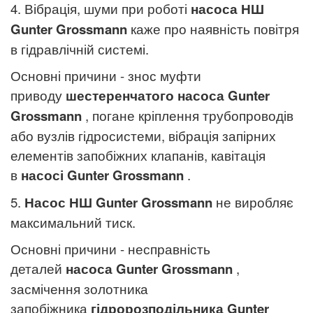
4. Вібрація, шуми при роботі
насоса НШ
Gunter Grossmann
каже про наявність повітря
в гідравлічній системі.
Основні причини - знос муфти
приводу
шестеренчатого насоса
Gunter
Grossmann
, погане кріплення трубопроводів
або вузлів гідросистеми, вібрація запірних
елементів запобіжних клапанів, кавітація
в
насосі
Gunter Grossmann
.
5.
Насос
НШ
Gunter Grossmann
не виробляє
максимальний тиск.
Основні причини - несправність
деталей
насоса
Gunter Grossmann
,
засмічення золотника
запобіжника
гідророзподільника
Gunter