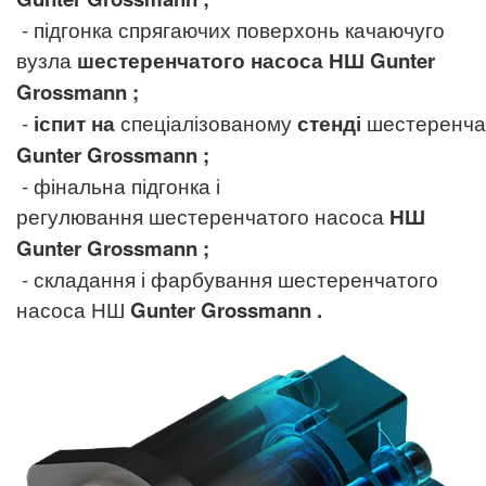
- підгонка спрягаючих поверхонь качаючуго
вузла
шестеренчатого насоса
НШ
Gunter
Grossmann
;
-
іспит
на
спеціалізованому
стенді
шестеренча
Gunter Grossmann
;
- фінальна підгонка і
регулювання шестеренчатого насоса
НШ
Gunter Grossmann
;
- складання і фарбування шестеренчатого
насоса НШ
Gunter Grossmann
.