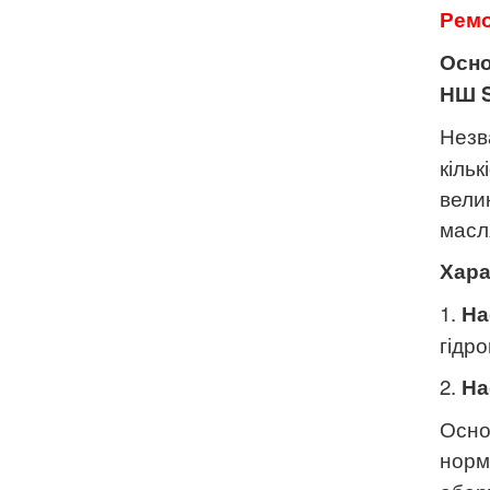
Ремо
Осно
НШ
S
Незв
кільк
вели
масл
Хара
1.
На
гідро
2.
На
Осно
норм