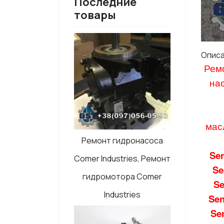
Последние
товары
Опис
Рем
на
мас
Ремонт гидронасоса
Se
Comer Industries, Ремонт
Se
гидромотора Comer
S
Industries
Se
Se