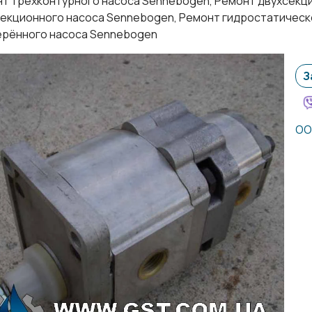
т трёхконтурного насоса Sennebogen, Ремонт двухсекц
екционного насоса Sennebogen, Ремонт гидростатическ
рённого насоса Sennebogen
З
ОО