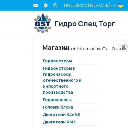
ПРАЦЮЄМО ПІД ЧАС ВІЙНИ
Гидро Спец Торг
Магазин
current-item active">
Главная
Гидромоторы
Гидромоторы и
гидронасосы
отечественного и
импортного
производства
Гидронасосы
Головки блока
Двигатели КамАЗ
Двигатели ЯМЗ