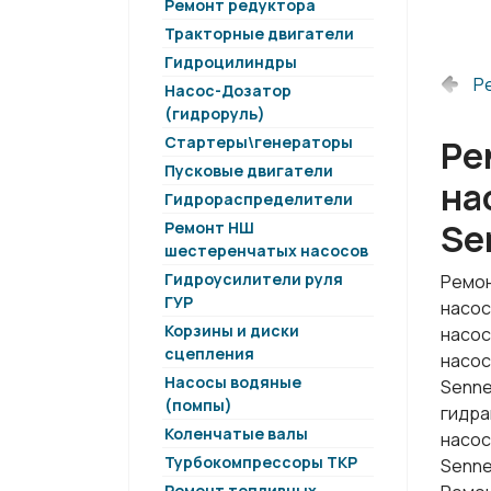
Ремонт редуктора
Тракторные двигатели
Гидроцилиндры
Р
Насос-Дозатор
(гидроруль)
Стартеры\генераторы
Ре
Пусковые двигатели
на
Гидрораспределители
Se
Ремонт НШ
шестеренчатых насосов
Гидроусилители руля
Ремон
ГУР
насос
Корзины и диски
насос
сцепления
насос
Насосы водяные
Senne
(помпы)
гидра
Коленчатые валы
насос
Турбокомпрессоры ТКР
Senne
Ремонт топливных