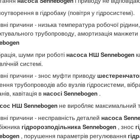
тання
насоса
Sennebogen
і приводу не відповідаю
ноутворення в гідробаку (повітря у гідросистемі).
вні причини - низька температура робочої рідини
ктувального трубопроводу, амортизація манжети
ebogen
ібрація, шуми при роботі
насоса НШ
Sennebogen
к
влічній системі.
вні причини - знос муфти приводу
шестеренчато
лення трубопроводів або вузлів гідросистеми, вібр
нів, кавітація в
насосі
Sennebogen
.
сос
НШ
Sennebogen
не виробляє максимальний т
вні причини - несправність деталей
насоса
Senn
біжника
гідророзподільника
Sennebogen
, знос
г
ebogen
, порушення параметрів регулювання
гід