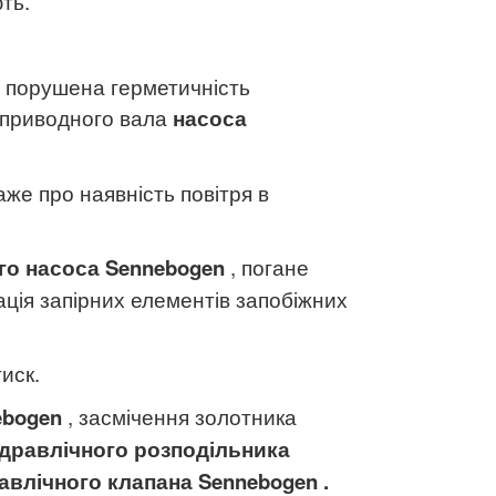
ть.
, порушена герметичність
 приводного вала
насоса
аже про наявність повітря в
го насоса
Sennebogen
, погане
ація запірних елементів запобіжних
иск.
ebogen
, засмічення золотника
ідравлічного розподільника
равлічного клапана
Sennebogen
.