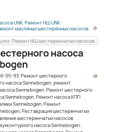
асоса UNK, Ремонт НШ UNK
емонт масляных шестерённых насосов
ся к: Ремонт НШ шестеренчатых насосов
шестерного насоса
ebogen
56-05-93. Ремонт шестерного
го насоса Sennebogen, ремонт
 насоса Sennebogen, Ремонт шестерного
са Sennebogen, Ремонт насоса КПП
влики Sennebogen, Ремонт
nnebogen, Реставрация шестеренчатых
овление шестеренчатых насосов
вухконтурного насоса Sennebogen,