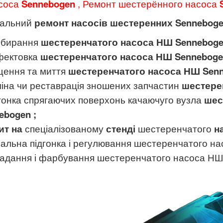
соса
Sennebogen
, Ремонт шестерённого насоса
S
тальний
ремонт насосів шестеренних Sennebog
збирання
шестеренчатого насоса НШ
Sennebog
фектовка
шестеренчатого насоса НШ
Sennebog
щення та миття
шестеренчатого насоса НШ
Sen
міна чи реставрація зношених запчастин
шестере
дгонка спрягаючих поверхонь качаючуго вузла
шес
ebogen
;
ит
на
спеціалізованому
стенді
шестеренчатого
н
нальна підгонка і регулювання шестеренчатого н
ладання і фарбування шестеренчатого насоса НШ