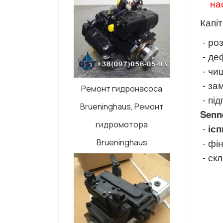
на
Капі
- ро
- де
- чи
- за
Ремонт гидронасоса
- пі
Brueninghaus, Ремонт
Senn
гидромотора
-
ісп
- фі
Brueninghaus
- ск