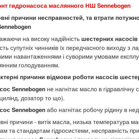
нт гидронасоса маслянного НШ
Sennebogen
вні причини несправностей, та втрати потужн
ennebogen
ажаючи на високу надійність
шестерних насосі
ість супутніх чинників їх передчасного виходу з 
кими навантаженнями і суворими умовами експлуа
янним голодуванням.
ктерні причини відмови роботи насосів шест
сос
Sennebogen
не нагнітає масло в гідравлічну 
цилінд, дозатор то що).
сос
Sennebogen
або нагнітає робочу рідину в нед
вні причини - витік масла, низька температура ма
ам та стандартам гідросистеми, несправність пр