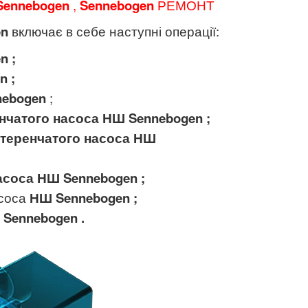
ennebogen
,
Sennebogen
РЕМОНТ
en
включає в себе наступні операції:
en
;
en
;
nebogen
;
нчатого насоса НШ
Sennebogen
;
теренчатого насоса
НШ
асоса
НШ
Sennebogen
;
асоса
НШ
Sennebogen
;
Sennebogen
.