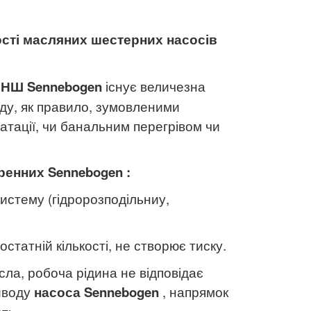
ості масляних шестерних насосів
в НШ
Sennebogen
існує величезна
ладу, як правило, зумовленими
тації, чи банальним перегрівом чи
еренних
Sennebogen
:
систему (гідророзподільниу,
остатній кількості, не створює тиску.
сла, робоча рідина не відповідає
иводу
насоса
Sennebogen
, напрямок