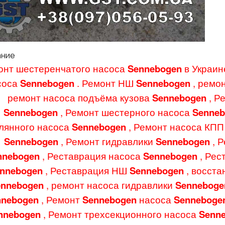
ание
онт шестеренчатого насоса
Sennebogen
в Украин
соса
Sennebogen
. Ремонт НШ
Sennebogen
, ремо
ремонт насоса подъёма кузова
Sennebogen
, Р
Sennebogen
, Ремонт шестерного насоса
Senne
лянного насоса
Sennebogen
, Ремонт насоса КПП
Sennebogen
, Ремонт гидравлики
Sennebogen
, 
nnebogen
, Реставрация насоса
Sennebogen
, Ре
nnebogen
, Реставрация НШ
Sennebogen
, восст
ennebogen
, ремонт насоса гидравлики
Sennebog
nnebogen
, Ремонт
Sennebogen
насоса
Senneboge
nnebogen
, Ремонт трехсекционного насоса
Senn