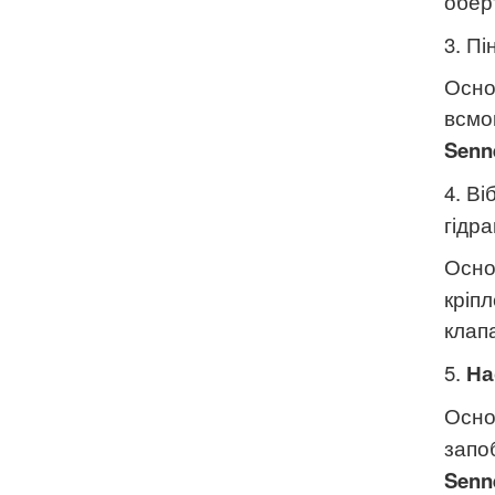
обер
3. Пі
Осно
всмо
Senn
4. В
гідра
Осно
кріп
клапа
5.
На
Осно
запо
Senn