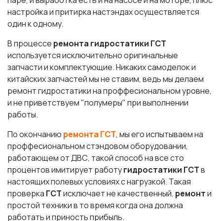
настройка и притирка настэндах осуществляется
один к одному.
В процессе
ремонта гидростатики ГСТ
используется исключительно оригинальные
запчасти и комплектующие. Никаких самоделок и
китайских запчастей мы не ставим, ведь мы делаем
ремонт гидростатики на проффесиональном уровне,
и не приветствуем "полумеры" при выполнении
работы.
По окончанию
ремонта ГСТ
, мы его испытываем на
проффесиональном стэндовом оборудовании,
работающем от ДВС, такой способ на все сто
процентов имитирует работу
гидростатики ГСТ
в
настоящих полевых условиях с нагрузкой. Такая
проверка
ГСТ
исключает не качественный,
ремонт
и
простой техники в то время когда она должна
работать и приность прибыль.