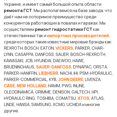
Украине, и имеет самый большой опытв области
ремонта ГСТ
. Мы располагаемся на базе завода, что
даёт нам не оспоримое преимущество среди
конкурентов работающих в повалах и гаражах. Мы
осуществляем
ремонт гидростатики ГСТ
как
отечественных так и
импортных производителей
,
среди которых такие известные мировые брэнды как:
REXROTH, BOSCH, EATON,
VICKERS
, PARKER, CHAR-
LYNN, CASAPPA, DANFOSS, SAUER, BOSCH-REXROTH,
KAWASAKI, JCB, HYUNDAI, DAEWOO, HAWE,
BRUENINGHAUS,
SAUER-DANFOSS
, DYNAPAC, ORSTA,
PARKER-HANIFFIN,
LIEBHERR
, NACHI, IHI, PSM-HYDRAULIC,
PARKER-COMMERCIAL, KYB,
JOHN DEERE
, LIVENZA,
CASE
,
NEW HOLLAND
, HAMM, PWG, INLINE,
OLEODINAMICA, GRIMME, DENISON, GALTECH, HPI,
HYDRAULC RING, TOSHIBA, COMATSU,
ATOS
, ATLAS,
LINDE, HANSA, SAMSUNG, XCMG, UCHIDA и многие
другие.