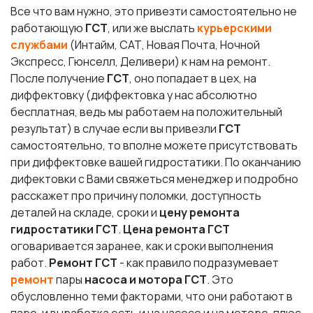
Все что вам нужно, это привезти самостоятельно не
работающую
ГСТ
, или же выслать
курьерскими
службами
(Интайм, САТ, Новая Почта, Ночной
Экспресс, Гюнселл, Деливери) к нам на ремонт.
После получение
ГСТ
, оно попадает в цех, на
диффектовку (диффектовка у нас абсолютно
бесплатная, ведь мы работаем на положительный
результат) в случае если вы привезли
ГСТ
самостоятельно, то вполне можете присутствовать
при диффектовке вашей гидростатики. По оканчанию
дифектовки с Вами свяжеться менеджер и подробно
расскажет про причину поломки, доступность
деталей на складе, сроки и
цену ремонта
гидростатики ГСТ
.
Цена ремонта ГСТ
оговаривается заранее, как и сроки выполнения
работ.
Ремонт ГСТ
- как правило подразумевает
ремонт
пары
насоса и мотора ГСТ
. Это
обусловленно теми факторами, что они работают в
паре, и выработка есть и на насосе и на моторе, плюс