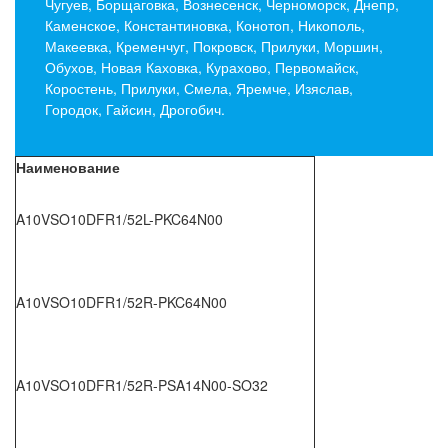
Чугуев, Борщаговка, Вознесенск, Черноморск, Днепр,
Каменское, Константиновка, Конотоп, Никополь,
Макеевка, Кременчуг, Покровск, Прилуки, Моршин,
Обухов, Новая Каховка, Курахово, Первомайск,
Коростень, Прилуки, Смела, Яремче, Изяслав,
Городок, Гайсин, Дрогобич.
Наименование
A10VSO10DFR1/52L-PKC64N00
A10VSO10DFR1/52R-PKC64N00
A10VSO10DFR1/52R-PSA14N00-SO32