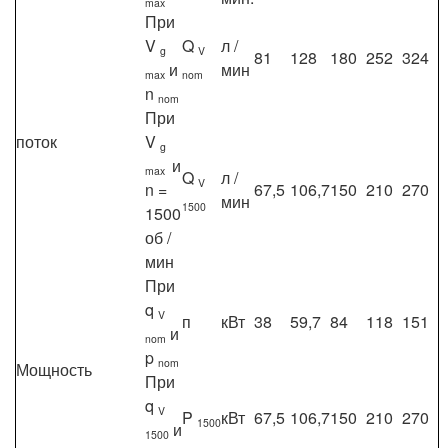
max
При
V
Q
л /
g
V
81
128
180
252
324
и
мин
max
nom
n
nom
При
поток
V
g
и
max
Q
л /
V
n =
67,5
106,7
150
210
270
мин
1500
1500
об /
мин
При
q
V
п
кВт
38
59,7
84
118
151
и
nom
p
nom
Мощность
При
q
V
P
кВт
67,5
106,7
150
210
270
1500
и
1500