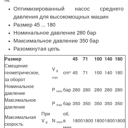
Оптимизированный насос среднего
давления для высокомощных машин
Размер 45 ... 180
Номинальное давление 280 бар
Максимальное давление 350 бар
Разомкнутая цепь
Размер
45
71
100
140
180
Смещение
V
g
геометрическое,
cm³
45
71
100
140
180
max
за оборот
Номинальное
P
бар
280
280
280
280
280
nom
давление
Максимальное
P
бар
350
350
350
350
350
max
давление
При
об.
Максимальная
V
N
в
1800
1800
1800
1800
1800
g
nom
скорость
мин.