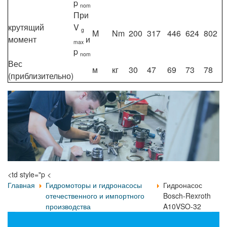
p
nom
При
крутящий
V
g
M
Nm
200
317
446
624
802
момент
и
max
p
nom
Вес
м
кг
30
47
69
73
78
(приблизительно)
<td style="p <
Главная
Гидромоторы и гидронасосы
Гидронасос
отечественного и импортного
Bosch-Rexroth
производства
A10VSO-32