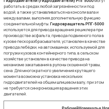
Гидродвигатели (гидродвигатели) РПГ 5000
могут
работать в средах любой загрязнённости и под
водой, а также устанавливаться на консоли вала и
между валами, выполняя дополнительную функцию
соединительной муфты.
Гидровращатель РПГ-5000
используется для привода вращения рециклера при
производстве асфальта, привода подвижного пола в
кузове пескоразбрасывателя, установлен в качестве
привода лебёдки, на автомашинах, используемой для
погрузки кузовов контейнерного типа, в сельском
хозяйстве установлен в качестве привода на
механизме закатывания в рулоны скошенной травы,
сена. Для многократного увеличения крутящего
момента возможна установка нескольких
гидродвигателей на общем шлицевом валу, при этом
не требуется синхронизация вращения этих
двигателей.
Рабочий
Номинальн.
Но