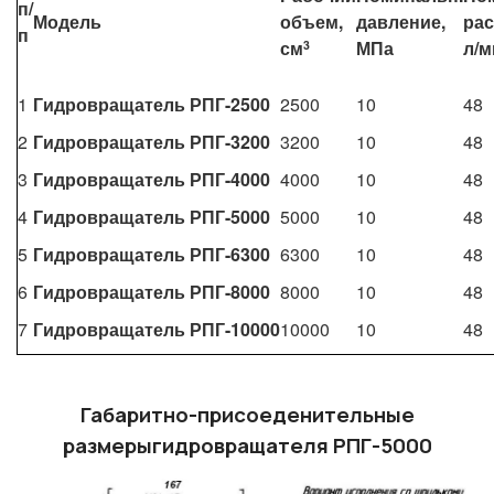
п/
Модель
объем,
давление,
рас
п
см
МПа
л/м
3
1
Гидровращатель
РПГ-2500
2500
10
48
2
Гидровращатель
РПГ-3200
3200
10
48
3
Гидровращатель
РПГ-4000
4000
10
48
4
Гидровращатель
РПГ-5000
5000
10
48
5
Гидровращатель
РПГ-6300
6300
10
48
6
Гидровращатель
РПГ-8000
8000
10
48
7
Гидровращатель
РПГ-10000
10000
10
48
Габаритно-присоеденительные
размерыгидровращателя РПГ-5000