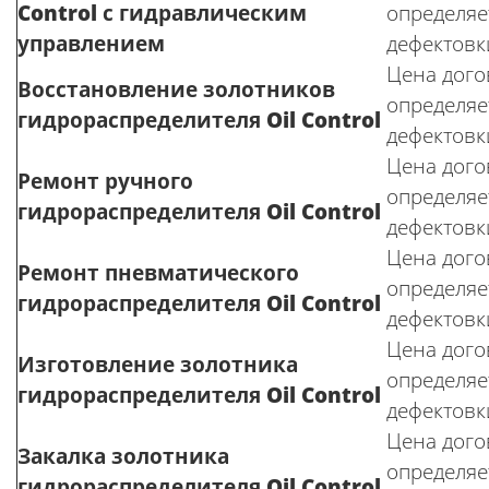
Control
с гидравлическим
определяе
управлением
дефектовк
Цена догов
Восстановление золотников
определяе
гидрораспределителя
Oil Control
дефектовк
Цена догов
Ремонт ручного
определяе
гидрораспределителя
Oil Control
дефектовк
Цена догов
Ремонт пневматического
определяе
гидрораспределителя
Oil Control
дефектовк
Цена догов
Изготовление золотника
определяе
гидрораспределителя
Oil Control
дефектовк
Цена догов
Закалка золотника
определяе
гидрораспределителя
Oil Control