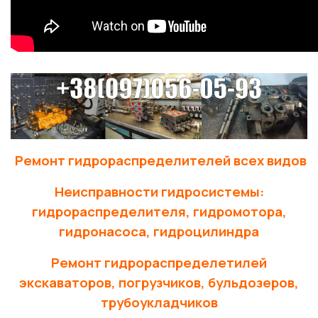
Ремонт гидрораспределителей всех видов
Неисправности гидросистемы:
гидрораспределителя, гидромотора,
гидронасоса, гидроцилиндра
Ремонт гидрораспределетилей
экскаваторов, погрузчиков, бульдозеров,
трубоукладчиков