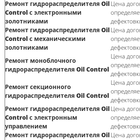
Ремонт гидрораспределителя
Oil
Цена догов
Control
с электронными
определяе
золотниками
дефектовк
Ремонт гидрораспределителя
Oil
Цена догов
Control
с механическими
определяе
золотниками
дефектовк
Цена догов
Ремонт моноблочного
определяе
гидрораспределителя
Oil Control
дефектовк
Цена догов
Ремонт секционного
определяе
гидрораспределителя
Oil Control
дефектовк
Ремонт гидрораспределителя
Oil
Цена догов
Control
с электронным
определяе
управлением
дефектовк
Ремонт гидрораспределителя
Oil
Цена догов