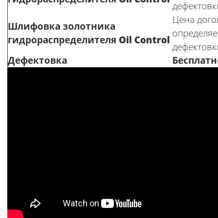
дефектовк
Цена догов
Шлифовка золотника
определяе
гидрораспределителя
Oil Control
дефектовк
Дефектовка
Бесплатн