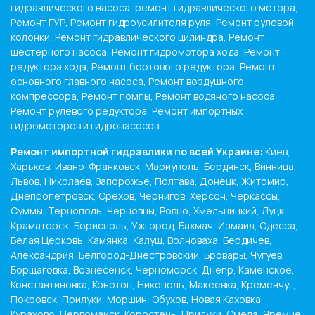
гидравлического насоса, ремонт гидравлического мотора,
Ремонт ГУР, Ремонт гидроусилителя руля, Ремонт рулевой
колонки, Ремонт гидравлического цилиндра, Ремонт
шестерного насоса, Ремонт гидромотора хода, Ремонт
редуктора хода, Ремонт бортового редуктора, Ремонт
основного главного насоса, Ремонт воздушного
компрессора, Ремонт помпы, Ремонт водяного насоса,
Ремонт рулевого редуктора, Ремонт импортных
гидромоторов и гидронасосов.
Ремонт импортной гидравлики по всей Украине:
Киев,
Харьков, Ивано-Франковск, Мариуполь, Бердянск, Винница,
Львов, Николаев, Запорожье, Полтава, Донецк, Житомир,
Днепропетровск, Орехов, Чернигов, Херсон, Черкассы,
Суммы, Тернополь, Черновцы, Ровно, Хмельницкий, Луцк,
Краматорск, Борисполь, Ужгород, Бахмач, Измаил, Одесса,
Белая Церковь, Камянка, Калуш, Волноваха, Бердичев,
Александрия, Белгород-Днестровский, Бровары, Чугуев,
Борщаговка, Вознесенск, Черноморск, Днепр, Каменское,
Константиновка, Конотоп, Никополь, Макеевка, Кременчуг,
Покровск, Прилуки, Моршин, Обухов, Новая Каховка,
Курахово, Первомайск, Коростень, Прилуки, Смела, Яремче,