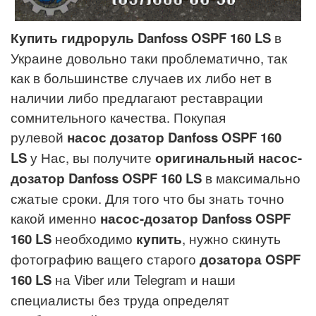
Купить гидроруль
Danfoss OSPF
160
LS
в
Украине довольно таки проблематично, так
как в большинстве случаев их либо нет в
наличии либо предлагают реставрации
сомнительного качества. Покупая
рулевой
насос дозатор
Danfoss OSPF
160
LS
у Нас, вы получите
оригинальный насос-
дозатор
Danfoss OSPF
160
LS
в максимально
сжатые сроки. Для того что бы знать точно
какой именно
насос-дозатор
Danfoss OSPF
160
LS
необходимо
купить
, нужно скинуть
фотографию ващего старого
дозатора OSPF
160
LS
на Viber или Telegram и наши
специалисты без труда определят