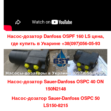
Насос-дозатор
Danfoss OSPF
160
LS
цена,
где купить в Укарине +38(097)056-05-93
Насос-дозатор Sauer-Danfoss OSPC 40 ON
150N2148
Насос-дозатор Sauer-Danfoss OSPC 50
LS150-8215