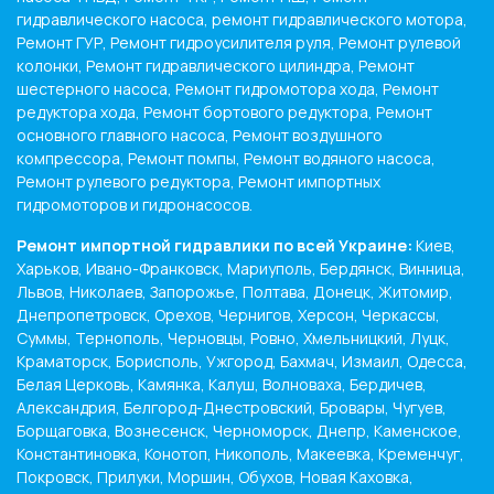
гидравлического насоса, ремонт гидравлического мотора,
Ремонт ГУР, Ремонт гидроусилителя руля, Ремонт рулевой
колонки, Ремонт гидравлического цилиндра, Ремонт
шестерного насоса, Ремонт гидромотора хода, Ремонт
редуктора хода, Ремонт бортового редуктора, Ремонт
основного главного насоса, Ремонт воздушного
компрессора, Ремонт помпы, Ремонт водяного насоса,
Ремонт рулевого редуктора, Ремонт импортных
гидромоторов и гидронасосов.
Ремонт импортной гидравлики по всей Украине:
Киев,
Харьков, Ивано-Франковск, Мариуполь, Бердянск, Винница,
Львов, Николаев, Запорожье, Полтава, Донецк, Житомир,
Днепропетровск, Орехов, Чернигов, Херсон, Черкассы,
Суммы, Тернополь, Черновцы, Ровно, Хмельницкий, Луцк,
Краматорск, Борисполь, Ужгород, Бахмач, Измаил, Одесса,
Белая Церковь, Камянка, Калуш, Волноваха, Бердичев,
Александрия, Белгород-Днестровский, Бровары, Чугуев,
Борщаговка, Вознесенск, Черноморск, Днепр, Каменское,
Константиновка, Конотоп, Никополь, Макеевка, Кременчуг,
Покровск, Прилуки, Моршин, Обухов, Новая Каховка,