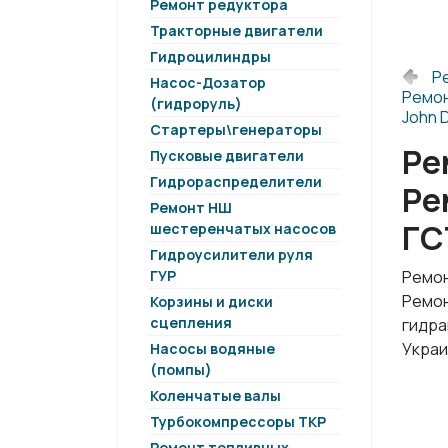
Ремонт редуктора
Тракторные двигатели
Гидроцилиндры
Р
Насос-Дозатор
Ремон
(гидроруль)
John 
Стартеры\генераторы
Ре
Пусковые двигатели
Гидрораспределители
Ре
Ремонт НШ
ГС
шестеренчатых насосов
Гидроусилители руля
ГУР
Ремон
Ремон
Корзины и диски
сцепления
гидра
Украи
Насосы водяные
(помпы)
Коленчатые валы
Турбокомпрессоры ТКР
Ремонт топливных