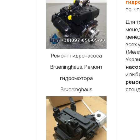
гидр
то, ч
Для т
менед
менед
всех 
(Мели
Ремонт гидронасоса
Украи
насо
Brueninghaus, Ремонт
и выб
гидромотора
ремо
стенд
Brueninghaus