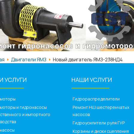
ая
Двигатели ЯМЗ
Новый двигатель ЯМЗ-238НД4
И УСЛУГИ
НАШИ УСЛУГИ
_________
______________
омоторы
Гидрораспределители
моторы и гидронасосы
Ремонт НШ шестеренчатых
ственного и импортного
насосов
водства
Гидроусилители руля ГУР
насосы
Корзины и диски сцепления