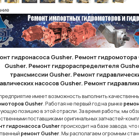
ание
онт гидронасоса Gusher. Ремонт гидромотора 
Gusher. Ремонт гидрораспределителя Gushe
трансмиссии Gusher. Ремонт гидравлическ
авлических насосов Gusher. Ремонт гидравлики
предприятие имеет возможность выполнить качественн
омоторов Gusher
. Работая не первый год на рынке
ремон
ующую позицию в этой отрасли. За время работы, мы обз
ственными поставщиками оригинальных запчастей-компл
нт гидронасоса
Gusher
происходит на базе завода, что
ственный
ремонт
Gusher
. Мы располагаем огромным ста