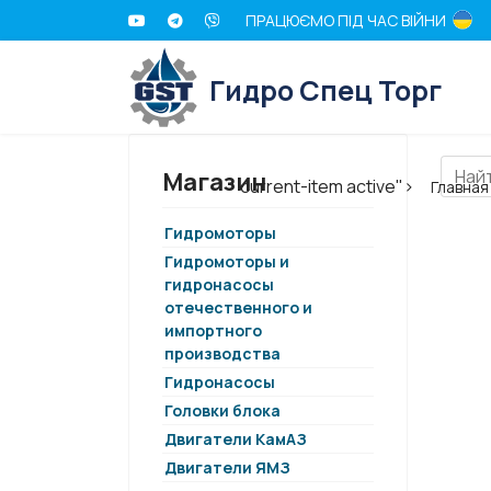
ПРАЦЮЄМО ПІД ЧАС ВІЙНИ
Гидро Спец Торг
Магазин
current-item active">
Главная
Гидромоторы
Гидромоторы и
гидронасосы
отечественного и
импортного
производства
Гидронасосы
Головки блока
Двигатели КамАЗ
Двигатели ЯМЗ