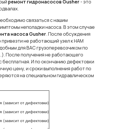
трый
ремонт гидронасосов
Gusher
- это
подвалах.
еобходимо связаться с нашим
симптомы неполадки насоса. В этом случае
онта насоса
Gusher
. После обсуждения
о привезти не работающий узел к НАМ
удобным для ВАС грузоперевозчиком по
..). После получения не работающего
ас бесплатная. И по окончанию дефектовки
очную цену, и сроки выполнения работ по
оверяются на специальном гидравлическом
я (зависит от дифектовки)
я (зависит от дифектовки)
я (зависит от дифектовки)