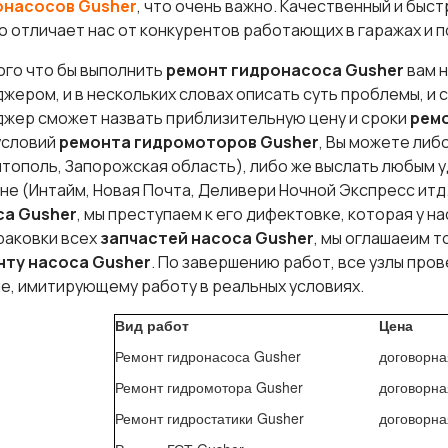
онасосов
Gusher
, что очень важно. Качественный и быс
то отличает нас от конкурентов работающих в гаражах и 
ого что бы выполнить
ремонт гидронасоса Gusher
вам н
жером, и в нескольких словах описать суть проблемы, и 
жер сможет назвать приблизительную цену и сроки
рем
условий
ремонта гидромоторов
Gusher
, Вы можете либ
тополь, Запорожская область), либо же выслать любым 
не (Интайм, Новая Почта, Деливери Ночной Экспресс итд
са
Gusher
, мы преступаем к его дифектовке, которая у н
раковки всех
запчастей насоса
Gusher
, мы оглашаеим т
нту насоса
Gusher
. По завершению работ, все узлы пр
е, имитирующему работу в реальных условиях.
Вид работ
Цена
Ремонт гидронасоса Gusher
договорна
Ремонт гидромотора Gusher
договорна
Ремонт гидростатики Gusher
договорна