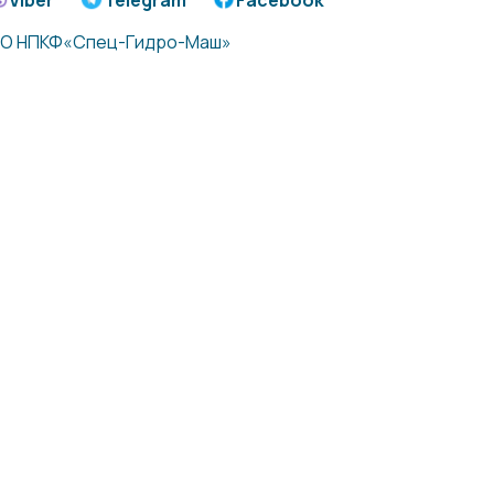
Viber
Telegram
Facebook
О НПКФ«Спец-Гидро-Маш»