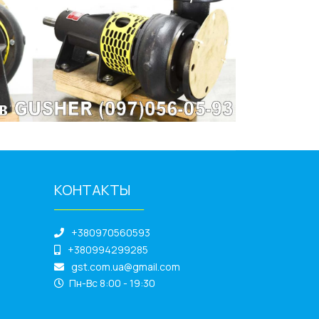
КОНТАКТЫ
______________
+380970560593
+380994299285
gst.com.ua@gmail.com
Пн-Вс 8:00 - 19:30