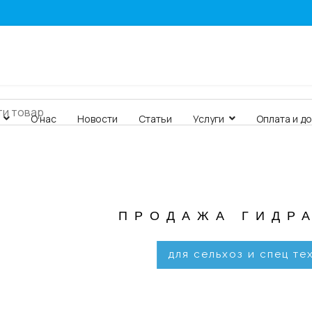
О нас
Новости
Статьи
Услуги
Оплата и д
ПРОДАЖА ГИДР
для сельхоз и спец те