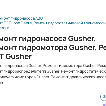
емонт гидронасоса ABG
т ГСТ John Deere, Ремонт гидростатической трансмиссии
Deere
монт гидронасоса Gusher,
монт гидромотора Gusher, Р
Т Gusher
т гидронасоса Gusher. Ремонт гидромотора Gusher. Ремо
т гидрораспределителя Gusher. Ремонт гидростатическ
влических моторов Gusher. Ремонт гидравлических насос
не.
З