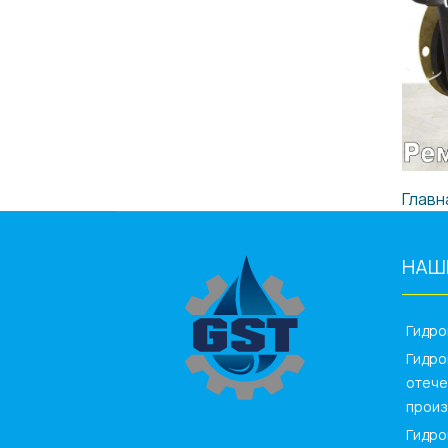
Главн
НАШ
_____
Гидр
Гидро
отече
произ
Гидро