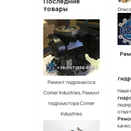
Последние
товары
Опис
Рем
гидр
Ремонт гидронасоса
Наше 
Comer Industries, Ремонт
гидр
гидромотора Comer
лидир
ответ
Industries
Ремо
каче