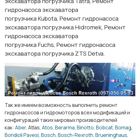
экскаватора погрузчика Tatra, Ремонт
гидронасоса экскаватора
погрузчика Kubota, Ремонт гидронасоса
экскаватора погрузчика Hidromek, Ремонт
гидронасоса экскаватора
погрузчика Fuchs, Ремонт гидронасоса
экскаватора погрузчика ZTS Detva.
Так же имеем возможность выполнить ремонт
гидронасосов и гидромоторов всех модификаций и
конфигураций таких мировых производителей
как:
Aber
, Atlas,
Atos
,
Berarma
,
Binotto
,
Bobcat
,
Bomag
,
Bondioli Pavesi
,
Bosch
,
Bosch-Rexroth
,
Brueninghaus
,