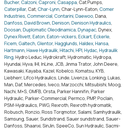
Bucher
,
Calzoni
,
Caproni
,
Casappa
, Cat Pumps,
Caterpillar
, Cat,
Char-Lynn
, Char-Lynn-Eaton,
Comer
Industries
,
Commercial
,
Contarini
,
Daewoo
, Dana,
Danfoss
,
David Brown
,
Denison
,
Denison Hydraulics
,
Doosan
,
Duplomatic Oleodinamica
,
Dynapac
, Dynex,
Dynex Rivett
,
Eaton
,
Eaton-vickers
,
Eckart
,
Eckerle
,
Ficem
,
Galtech
,
Glentor
,
Hagglunds
,
Haldex
,
Hansa
,
Hartmann
,
Hawe Hydraulik
,
Hitachi
,
HPI
,
Hydac
,
Hydraulik
Ring
, Hydro Leduc, Hydrokraft, Hydromatic, Hydropa,
Hyundai, Hyva, IHI, InLine, JCB, Jinma Trator, John Deere,
Kawasaki, Kayaba, Kazel, Kobelco, Komatsu, KYB,
Liebherr, Lifco Hydraulics, Linde, Livenza, Lonking, Lukas,
Man, Daf, Mercedes, Iveco, Marzocchi, Mitsubishi, Moog,
Nachi, M+S, OMFB, Orsta, Parker Hannifin, Parker
Hydraulic, Parker-Commercial, Permco, PMP, Poclain,
PSM-Hydraulics, PWG, Rexroth, Rexroth hydromatik,
Robusch, Ronzio, Ross Torqmotor, Salami, Samhydraulik,
Samsung, Sauer, Sundstrand, Sauer sundstrand, Sauer-
Danfoss, Shaanxi, SinJin, SpeeCo, Sun Hydraulic, Sacmi-