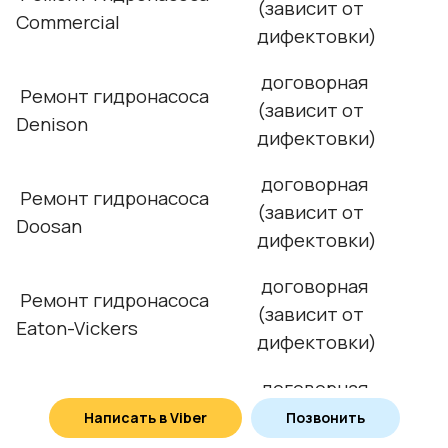
(зависит от
Commercial
дифектовки)
договорная
Ремонт гидронасоса
(зависит от
Denison
дифектовки)
договорная
Ремонт гидронасоса
(зависит от
Doosan
дифектовки)
договорная
Ремонт гидронасоса
(зависит от
Eaton-Vickers
дифектовки)
договорная
Ремонт гидронасоса
(зависит от
Написать в Viber
Позвонить
Cobelco
дифектовки)