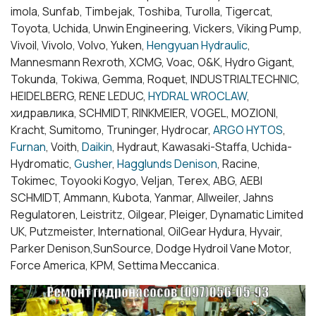
imola, Sunfab, Timbejak, Toshiba, Turolla, Tigercat,
Toyota, Uchida, Unwin Engineering, Vickers, Viking Pump,
Vivoil, Vivolo, Volvo, Yuken,
Hengyuan Hydraulic
,
Mannesmann Rexroth, XCMG, Voac, O&K, Hydro Gigant,
Tokunda, Tokiwa, Gemma, Roquet, INDUSTRIALTECHNIC,
HEIDELBERG, RENE LEDUC,
HYDRAL WROCLAW
,
хидравлика, SCHMIDT, RINKMEIER, VOGEL, MOZIONI,
Kracht, Sumitomo, Truninger, Hydrocar,
ARGO HYTOS
,
Furnan
, Voith,
Daikin
, Hydraut, Kawasaki-Staffa, Uchida-
Hydromatic,
Gusher
,
Hagglunds Denison
, Racine,
Tokimec, Toyooki Kogyo, Veljan, Terex, ABG, AEBI
SCHMIDT, Ammann, Kubota, Yanmar, Allweiler, Jahns
Regulatoren, Leistritz, Oilgear, Pleiger, Dynamatic Limited
UK, Putzmeister, International, OilGear Hydura, Hyvair,
Parker Denison,SunSource, Dodge Hydroil Vane Motor,
Force America, KPM, Settima Meccanica.