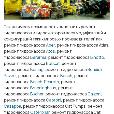
Так же имеем возможность выполнить ремонт
гидронасосов и гидромоторов всех модификаций и
конфигураций таких мировых производителей как:
ремонт гидронасоса
Aber
, ремонт гидронасоса Atlas,
ремонт гидронасоса
Atos
, ремонт
гидронасоса
Berarma
, ремонт гидронасоса
Binotto
,
ремонт гидронасоса
Bobcat
, ремонт
гидронасоса
Bomag
, ремонт гидронасоса
Bondioli
Pavesi
, ремонт гидронасоса
Bosch
, ремонт
гидронасоса
Bosch-Rexroth
, ремонт
гидронасоса
Brueninghaus
, ремонт
гидронасоса
Bucher
, ремонт гидронасоса
Calzoni
,
ремонт гидронасоса
Caproni
, ремонт гидронасоса
Casappa
, ремонт гидронасоса Cat Pumps, ремонт
гидронасоса
Caterpillar
, ремонт гидронасоса Cat,