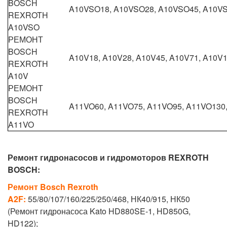
BOSCH
A10VSO18, A10VSO28, A10VSO45, A10V
REXROTH
A10VSO
РЕМОНТ
BOSCH
A10V18, A10V28, A10V45, A10V71, A10V
REXROTH
A10V
РЕМОНТ
BOSCH
A11VO60, A11VO75, A11VO95, A11VO130
REXROTH
A11VO
Ремонт гидронасосов и гидромоторов REXROTH
BOSCH:
Ремонт Bosch Rexroth
A2F:
55/80/107/160/225/250/468, НК40/915, НК50
(Ремонт гидронасоса Kato HD880SE-1, HD850G,
HD122);