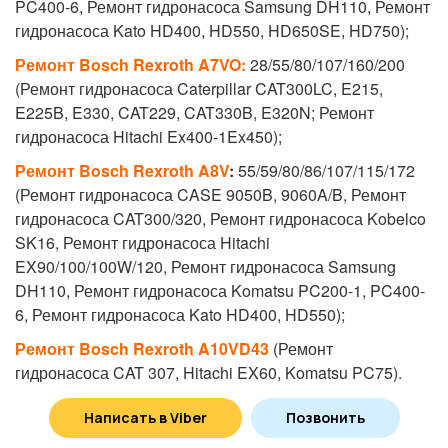
PC400-6,
Ремонт гидронасоса
Samsung DH110,
Ремонт
гидронасоса
Kato HD400, HD550, HD650SE, HD750);
Ремонт Bosch Rexroth
A7VO:
28/55/80/107/160/200
(
Ремонт гидронасоса
Caterpillar CAT300LC, E215,
E225B, E330, CAT229, CAT330B, E320N;
Ремонт
гидронасоса
Hitachi Ex400-1Ex450);
Ремонт Bosch Rexroth
A8V
:
55/59/80/86/107/115/172
(
Ремонт гидронасоса
CASE 9050B, 9060A/B,
Ремонт
гидронасоса
CAT300/320,
Ремонт гидронасоса
Kobelco
SK16,
Ремонт гидронасоса
Hitachi
EX90/100/100W/120,
Ремонт гидронасоса
Samsung
DH110,
Ремонт гидронасоса
Komatsu PC200-1, PC400-
6,
Ремонт гидронасоса
Kato HD400, HD550);
Ремонт Bosch Rexroth
A10VD43
(
Ремонт
гидронасоса
CAT 307, Hitachi EX60, Komatsu PC75).
Ремонт Bosch Rexroth
A8VO:
55/80/107/140/160/200
Написать в Viber
Позвонить
(
Ремонт гидронасоса
Kobelco K914;
Ремонт