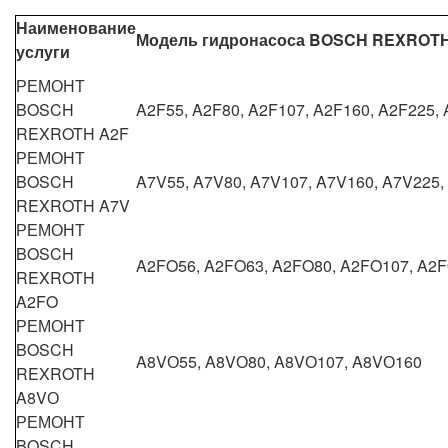
Наименование
Модель гидронасоса BOSCH REXROT
услуги
РЕМОНТ
BOSCH
A2F55, A2F80, A2F107, A2F160, A2F225, 
REXROTH A2F
РЕМОНТ
BOSCH
A7V55, A7V80, A7V107, A7V160, A7V225,
REXROTH A7V
РЕМОНТ
BOSCH
A2FO56, A2FO63, A2FO80, A2FO107, A2
REXROTH
A2FO
РЕМОНТ
BOSCH
A8VО55, A8VО80, A8VО107, A8VО160
REXROTH
A8VО
РЕМОНТ
BOSCH