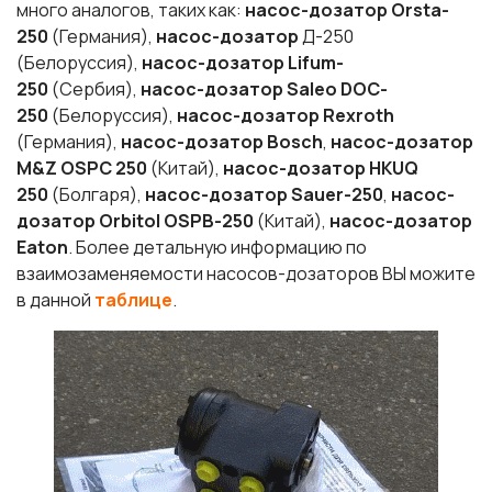
много аналогов, таких как:
насос-дозатор Orsta-
250
(Германия),
насос-дозатор
Д-250
(Белоруссия),
насос-дозатор Lifum-
25
0
(Сербия),
насос-дозатор Saleo DOC-
25
0
(Белоруссия),
насос-дозатор Rexroth
(Германия),
насос-дозатор Bosch
,
насос-дозатор
M&Z OSPC 25
0
(Китай),
насос-дозатор HKUQ
25
0
(Болгаря),
насос-дозатор Sauer-25
0
,
насос-
дозатор Orbitol OSPB-25
0
(Китай),
насос-дозатор
Eaton
. Более детальную информацию по
взаимозаменяемости насосов-дозаторов ВЫ можите
в данной
таблице
.