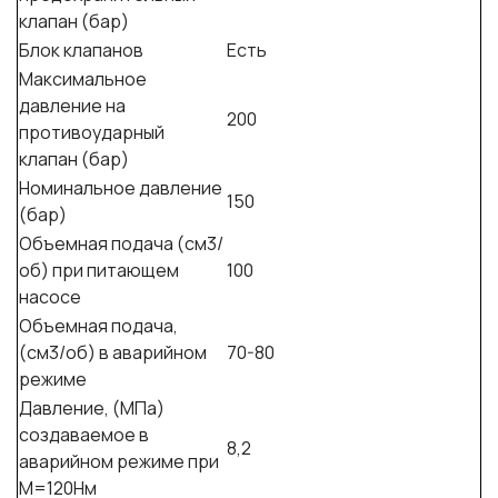
клапан (бар)
Блок клапанов
Есть
Максимальное
давление на
200
противоударный
клапан (бар)
Номинальное давление
150
(бар)
Объемная подача (см3/
об) при питающем
100
насосе
Объемная подача,
(см3/об) в аварийном
70-80
режиме
Давление, (МПа)
создаваемое в
8,2
аварийном режиме при
М=120Нм