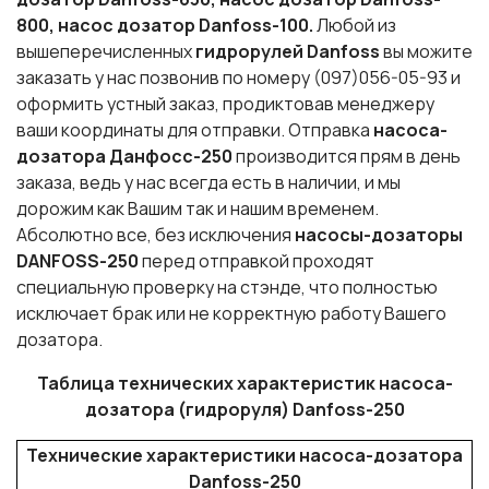
800,
насос дозатор Danfoss-100.
Любой из
вышеперечисленных
гидрорулей Danfoss
вы можите
заказать у нас позвонив по номеру (097)056-05-93 и
оформить устный заказ, продиктовав менеджеру
ваши координаты для отправки. Отправка
насоса-
дозатора Данфосс-250
производится прям в день
заказа, ведь у нас всегда есть в наличии, и мы
дорожим как Вашим так и нашим временем.
Абсолютно все, без исключения
насосы-дозаторы
DANFOSS-250
перед отправкой проходят
специальную проверку на стэнде, что полностью
исключает брак или не корректную работу Вашего
дозатора.
Таблица технических характеристик насоса-
дозатора (гидроруля) Danfoss-250
Технические характеристики насоса-дозатора
Danfoss-250