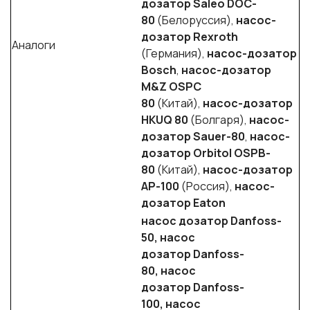
дозатор Saleo DOC-
8
0
(Белоруссия),
насос-
дозатор Rexroth
Аналоги
(Германия),
насос-дозатор
Bosch
,
насос-дозатор
M&Z OSPC
8
0
(Китай),
насос-дозатор
HKUQ 8
0
(Болгаря),
насос-
дозатор Sauer-8
0
,
насос-
дозатор Orbitol OSPB-
8
0
(Китай),
насос-дозатор
АР-10
0
(Россия),
насос-
дозатор Eaton
насос дозатор Danfoss-
50, насос
дозатор Danfoss-
80, насос
дозатор Danfoss-
100, насос