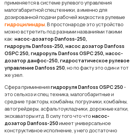
применяется в системе рулевого управления
малогабаритной спецтехники, а именно для
дозированной подачи рабочей жидкости в рулевые
гидроцилиндры
. В простонароде это устройство
можно встретить под разными названиями такими
как:
насос-дозатор Danfoss-250,
гидроруль Danfoss-250, насос дозатор Danfoss
OSPC 250, гидроруль Danfoss OSPC 250, насос-
дозатор данфос-250, гидростатическое рулевое
управление Danfoss 250
, но по факту это один и тот
же узел.
Сфера приминения
гидроруля Danfoss OSPC 250
-
это сельхоз и спец техника, малогобаритные и
средние тракторы, комбайны, погрузчики, комбайны,
автогрейдеры, асфальтоукладчики, дорожные катки,
экскаваторы итд. В силу того что что
насос-
дозатор Danfoss-250
имеет универсальное
конструктивное исполнение, у него достаточно