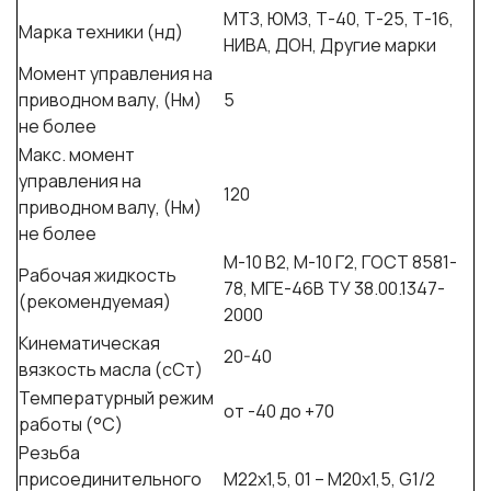
МТЗ, ЮМЗ, Т-40, Т-25, Т-16,
Марка техники (нд)
НИВА, ДОН, Другие марки
Момент управления на
приводном валу, (Нм)
5
не более
Макс. момент
управления на
120
приводном валу, (Нм)
не более
М-10 В2, М-10 Г2, ГОСТ 8581-
Рабочая жидкость
78, МГЕ-46В ТУ 38.00.1347-
(рекомендуемая)
2000
Кинематическая
20-40
вязкость масла (сСт)
Температурный режим
от -40 до +70
работы (°C)
Резьба
присоединительного
М22х1,5, 01 – М20х1,5, G1/2