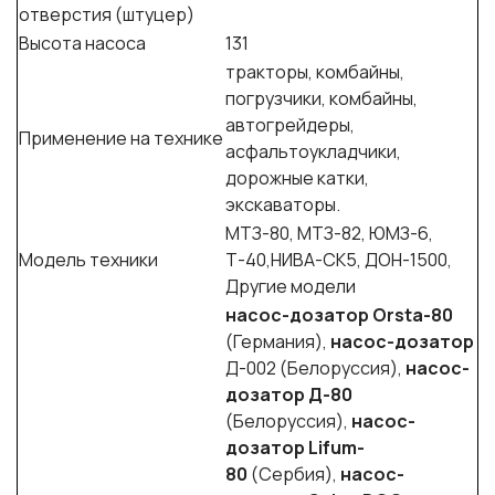
отверстия (штуцер)
Высота насоса
131
тракторы, комбайны,
погрузчики, комбайны,
автогрейдеры,
Применение на технике
асфальтоукладчики,
дорожные катки,
экскаваторы.
МТЗ-80, МТЗ-82, ЮМЗ-6,
Модель техники
Т-40,НИВА-СК5, ДОН-1500,
Другие модели
насос-дозатор Orsta-80
(Германия),
насос-дозатор
Д-002 (Белоруссия),
насос-
дозатор Д-80
(Белоруссия),
насос-
дозатор Lifum-
8
0
(Сербия),
насос-