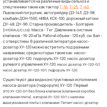
устанавливается на различные виды сельхоз и
спецтехники такие как тактор
Т-16
,
Т-25
,
Т-40
,
Львовский погрузчик, автогрейдер ДЗ-143, ДЗ-98,
комбайн ДОН-1500, НИВА, КСК-100, дорожный катоки
ДУ-48, ДУ-96. Старна производитель - Болгария
(
Масса - 7 кг. Давление в системе
HYDRAULIC Ltd).
клапанов - 16-20 мПа. Рабочй объем - 120 куб. см. Вал -
с отверстием. В различной литературе насос-
дозатор ХУ-120 можно встретить под разными
названиями, среди которых такие как: насос-
дозатор ХУ-120, гидроруль ХУ-120, насос дозатор
рулевого управления ХУ-120, н
асос дозатор ХУ-120-0/1,
насос дозатор ХУ-120-10/1, гидроруль ХУ-120.
Существуют два вида конструктивных исполнения
насоса-дозатора (гидроруля) ХУ-120. Первый
это
ХУ-120-0/1 без блока клапанов (клапанной коробки,
клапанная плита), а второй
ХУ-120-10/1
с наличем
вышеуказанной плиты с клапанами. Питает насос-дозатор