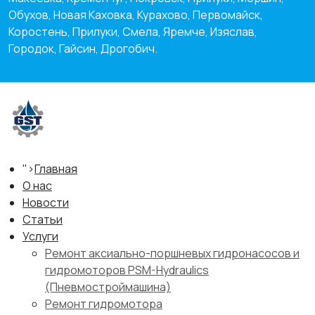
Обухов, Новая Каховка, Курахово, Первомайск,
Коростень, Прилуки, Смела, Яремче, Изяслав,
Городок, Гайсин, Дрогобич.
">
Главная
О нас
Новости
Статьи
Услуги
Ремонт аксиально-поршневых гидронасосов и
гидромоторов PSM-Hydraulics
(Пневмостроймашина)
Ремонт гидромотора