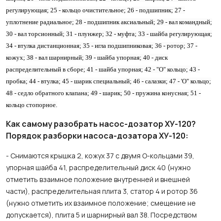
регулирующая; 25 - кольцо очистительное; 26 - подшипник; 27 -
уплотнение радиальное; 28 - подшипник аксиальный; 29 - вал командный;
30 - вал торсионный; 31 - плунжер; 32 -
муфта; 33 - шайба регулирующая;
34 - втулка дистанционная; 35 - игла подшипниковая; 36 - ротор; 37 -
кожух; 38 - вал шарнирный; 39 - шайба упорная; 40 - диск
распределительный в сборе; 41 - шайба упорная; 42 - "О" кольцо; 43 -
пробка; 44 - втулка; 45 - шарик специальный; 46 - салазки; 47 - 'О" кольцо;
48 - седло обратного клапана; 49 - шарик; 50 - пружина конусная; 51 -
кольцо стопорное.
Как самому разобрать насос-дозатор ХУ-120?
Порядок разборки насоса-дозатора ХУ-120:
- Снимаются крышка 2, кожух 37 с двумя О-кольцами 39,
упорная шайба 41, распределительный диск 40 (нужно
отметить взаимное положение внутренней и внешней
части), распределительная плита 3, статор 4 и ротор 36
(нужно отметить их взаимное положение; смещение не
допускается), плита 5 и шарнирный вал 38.
Посредством