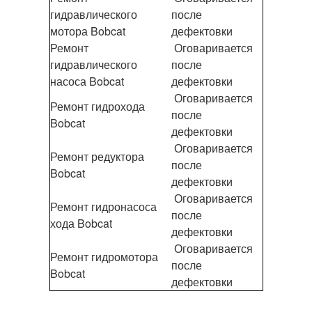
гидравлического
после
мотора Bobcat
дефектовки
Ремонт
Оговаривается
гидравлического
после
насоса Bobcat
дефектовки
Оговаривается
Ремонт гидрохода
после
Bobcat
дефектовки
Оговаривается
Ремонт редуктора
после
Bobcat
дефектовки
Оговаривается
Ремонт гидронасоса
после
хода Bobcat
дефектовки
Оговаривается
Ремонт гидромотора
после
Bobcat
дефектовки