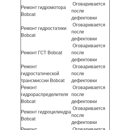
Оговаривается
Ремонт гидромотора
после
Bobcat
дефектовки
Оговаривается
Ремонт гидростатики
после
Bobcat
дефектовки
Оговаривается
Ремонт ГСТ Bobcat
после
дефектовки
Ремонт
Оговаривается
гидростатической
после
трансмиссии Bobcat
дефектовки
Ремонт
Оговаривается
гидрораспределителя
после
Bobcat
дефектовки
Оговаривается
Ремонт гидроцилиндра
после
Bobcat
дефектовки
Ремонт
Оговаривается