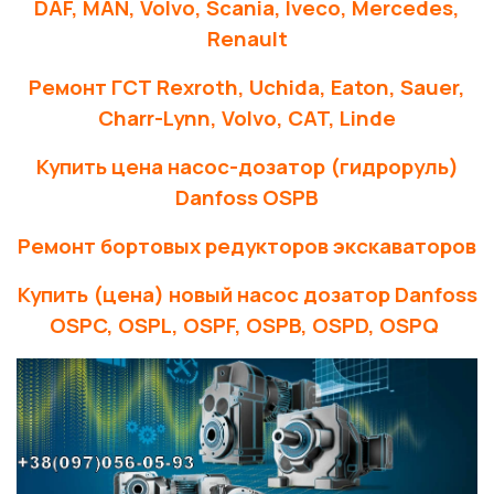
DAF, MAN, Volvo, Scania, Iveco, Mercedes,
Renault
Ремонт ГСТ Rexroth, Uchida, Eaton, Sauer,
Charr-Lynn, Volvo, CAT, Linde
Купить цена насос-дозатор (гидроруль)
Danfoss OSPB
Ремонт бортовых редукторов экскаваторов
Купить (цена) новый насос дозатор Danfoss
OSPC, OSPL, OSPF, OSPB, OSPD, OSPQ