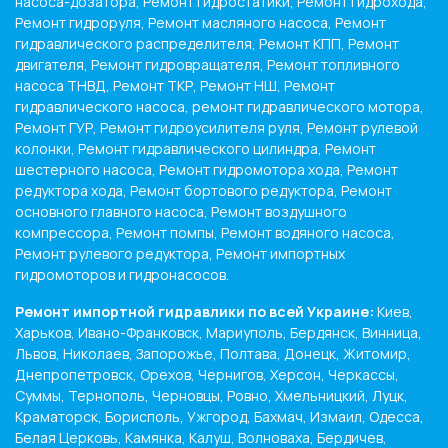
насоса-дозатора, Ремонт гидростатики, Ремонт гидрохода,
Ремонт гидроруля, Ремонт масляного насоса, Ремонт
гидравлического распределителя, Ремонт КПП, Ремонт
двигателя, Ремонт гидровращателя, Ремонт топливного
насоса ТНВД, Ремонт ТКР, Ремонт НШ, Ремонт
гидравлического насоса, ремонт гидравлического мотора,
Ремонт ГУР, Ремонт гидроусилителя руля, Ремонт рулевой
колонки, Ремонт гидравлического цилиндра, Ремонт
шестерного насоса, Ремонт гидромотора хода, Ремонт
редуктора хода, Ремонт бортового редуктора, Ремонт
основного главного насоса, Ремонт воздушного
компрессора, Ремонт помпы, Ремонт водяного насоса,
Ремонт рулевого редуктора, Ремонт импортных
гидромоторов и гидронасосов.
Ремонт импортной гидравлики по всей Украине:
Киев,
Харьков, Ивано-Франковск, Мариуполь, Бердянск, Винница,
Львов, Николаев, Запорожье, Полтава, Донецк, Житомир,
Днепропетровск, Орехов, Чернигов, Херсон, Черкассы,
Суммы, Тернополь, Черновцы, Ровно, Хмельницкий, Луцк,
Краматорск, Борисполь, Ужгород, Бахмач, Измаил, Одесса,
Белая Церковь, Камянка, Калуш, Волноваха, Бердичев,