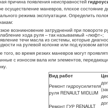
ная причина появления неисправностей
гидроус
ое осуществление маневров, плохое состояние д
ального режима эксплуатации. Определить пол
накам:
зкое возникновение затруднений при повороте р
лабление хода руля – так называемый «люфт»;
явление течи масла из системы, которые диагно
дкости на рулевой колонке или под кузовом авто
е того, во время резких маневров могут проявлят
анные с износом вала или элементов, передающи
нку.
Вид работ
Це
до
Ремонт гидроусилителя
(за
руля RENAULT MIDLUM
де
до
Ремонт ГУР RENAULT