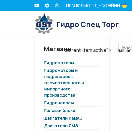
ПРАЦЮЄМО ПІД ЧАС ВІЙНИ
Гидро Спец Торг
Магазин
current-item active">
Главная
Гидромоторы
Гидромоторы и
гидронасосы
отечественного и
импортного
производства
Гидронасосы
Головки блока
Двигатели КамАЗ
Двигатели ЯМЗ