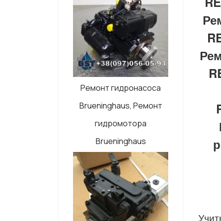
RE
Ре
RE
Рем
R
Ремонт гидронасоса
Brueninghaus, Ремонт
гидромотора
р
Brueninghaus
Учит