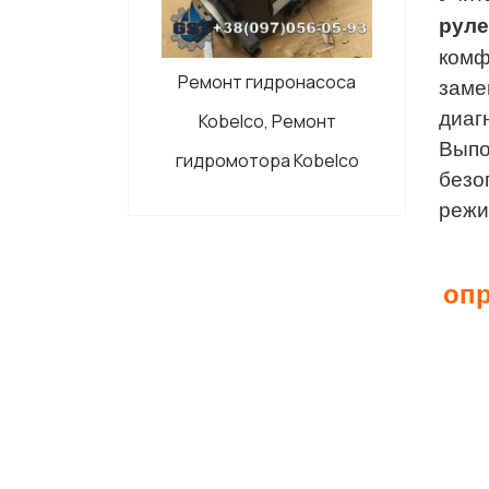
руле
комф
Ремонт гидронасоса
заме
диаг
Kobelco, Ремонт
Выпо
гидромотора Kobelco
безо
режи
опр