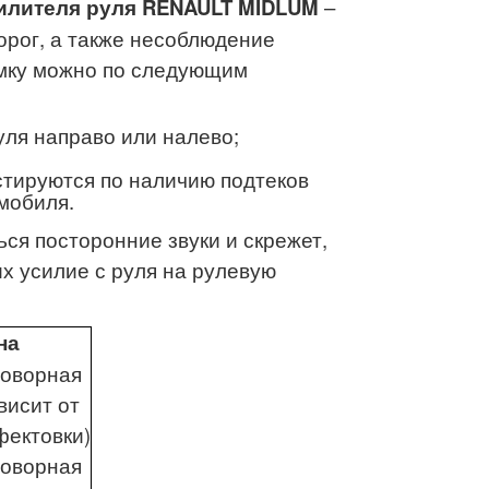
илителя руля RENAULT MIDLUM
–
орог, а также несоблюдение
омку можно по следующим
уля направо или налево;
стируются по наличию подтеков
мобиля.
ься посторонние звуки и скрежет,
х усилие с руля на рулевую
на
говорная
висит от
фектовки)
говорная