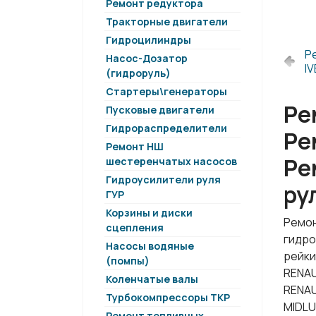
Ремонт редуктора
Тракторные двигатели
Гидроцилиндры
Р
Насос-Дозатор
I
(гидроруль)
Стартеры\генераторы
Ре
Пусковые двигатели
Гидрораспределители
Ре
Ремонт НШ
Ре
шестеренчатых насосов
Гидроусилители руля
ру
ГУР
Корзины и диски
Ремон
сцепления
гидро
Насосы водяные
рейки
(помпы)
RENAU
Коленчатые валы
RENAU
Турбокомпрессоры ТКР
MIDLU
Ремонт топливных