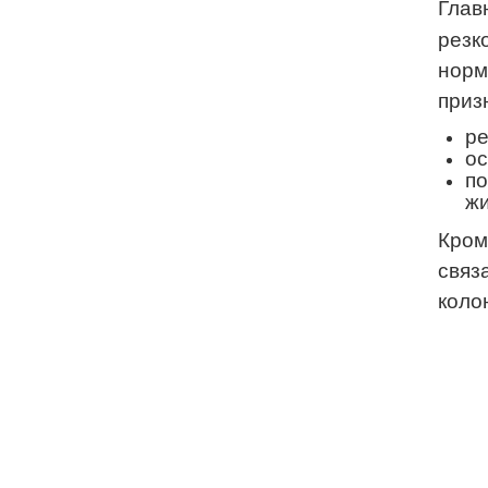
Глав
резк
норм
приз
ре
ос
по
жи
Кром
связ
коло