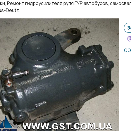
ки, Ремонт гидроусилителя руля ГУР автобусов, cамосва
us-Deutz.
З
ОО