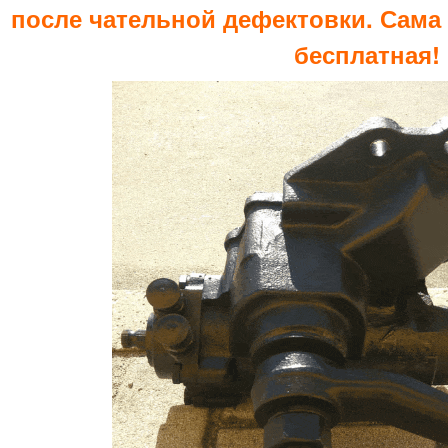
после чательной дефектовки. Сама 
бесплатная!