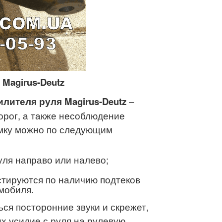
Magirus-Deutz
лителя руля Magirus-Deutz
–
орог, а также несоблюдение
омку можно по следующим
уля направо или налево;
стируются по наличию подтеков
мобиля.
ься посторонние звуки и скрежет,
х усилие с руля на рулевую