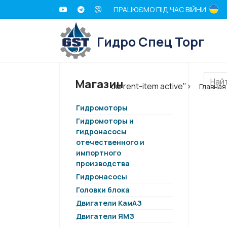
ПРАЦЮЄМО ПІД ЧАС ВІЙНИ
Гидро Спец Торг
Магазин
current-item active">
Главная
Гидромоторы
Гидромоторы и
гидронасосы
отечественного и
импортного
производства
Гидронасосы
Головки блока
Двигатели КамАЗ
Двигатели ЯМЗ