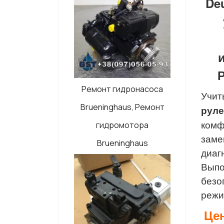
De
Р
Ремонт гидронасоса
Учит
Brueninghaus, Ремонт
руле
комф
гидромотора
заме
Brueninghaus
диаг
Выпо
безо
режи
Цен