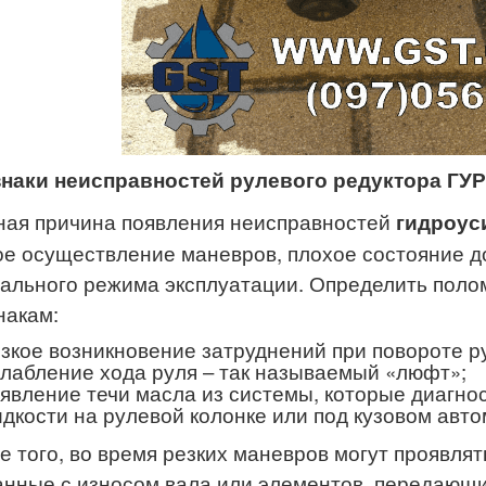
наки неисправностей рулевого редуктора ГУР 
ная причина появления неисправностей
гидроуси
ое осуществление маневров, плохое состояние д
ального режима эксплуатации. Определить пол
накам:
зкое возникновение затруднений при повороте р
лабление хода руля – так называемый «люфт»;
явление течи масла из системы, которые диагно
дкости на рулевой колонке или под кузовом авто
е того, во время резких маневров могут проявлят
анные с износом вала или элементов, передающи