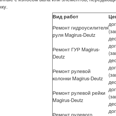
нку.
Вид работ
Це
до
Ремонт гидроусилителя
(за
руля Magirus-Deutz
де
до
Ремонт ГУР Magirus-
(за
Deutz
де
до
Ремонт рулевой
(за
колонки Magirus-Deutz
де
до
Ремонт рулевой рейки
(за
Magirus-Deutz
де
до
Ремонт рулевого