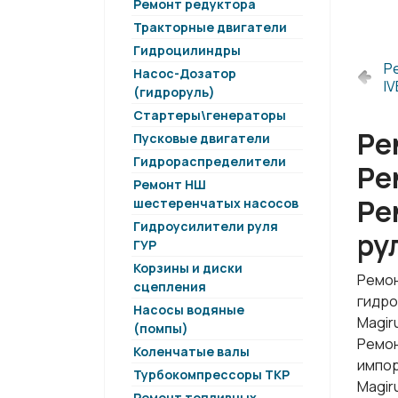
Ремонт редуктора
Тракторные двигатели
Гидроцилиндры
Р
Насос-Дозатор
I
(гидроруль)
Стартеры\генераторы
Ре
Пусковые двигатели
Гидрораспределители
Ре
Ремонт НШ
Ре
шестеренчатых насосов
Гидроусилители руля
ру
ГУР
Корзины и диски
Ремон
сцепления
гидро
Насосы водяные
Magir
(помпы)
Ремон
Коленчатые валы
импор
Турбокомпрессоры ТКР
Magir
Ремонт топливных