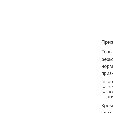
Приз
Глав
резк
норм
приз
ре
ос
по
жи
Кром
связ