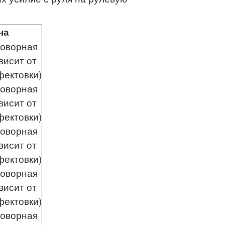
на
говорная
висит от
фектовки)
говорная
висит от
фектовки)
говорная
висит от
фектовки)
говорная
висит от
фектовки)
говорная