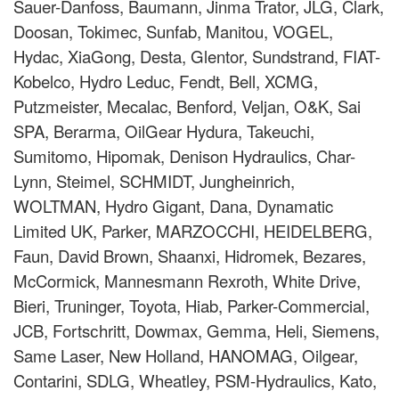
Sauer-Danfoss, Baumann, Jinma Trator, JLG, Clark,
Doosan, Tokimec, Sunfab, Manitou, VOGEL,
Hydac, XiaGong, Desta, Glentor, Sundstrand, FIAT-
Kobelco, Hydro Leduc, Fendt, Bell, XCMG,
Putzmeister, Mecalac, Benford, Veljan, O&K, Sai
SPA, Berarma, OilGear Hydura, Takeuchi,
Sumitomo, Hipomak, Denison Hydraulics, Char-
Lynn, Steimel, SCHMIDT, Jungheinrich,
WOLTMAN, Hydro Gigant, Dana, Dynamatic
Limited UK, Parker, MARZOCCHI, HEIDELBERG,
Faun, David Brown, Shaanxi, Hidromek, Bezares,
McCormick, Mannesmann Rexroth, White Drive,
Bieri, Truninger, Toyota, Hiab, Parker-Commercial,
JCB, Fortsсhritt, Dowmax, Gemma, Heli, Siemens,
Same Laser, New Holland, HANOMAG, Oilgear,
Contarini, SDLG, Wheatley, PSM-Hydraulics, Kato,