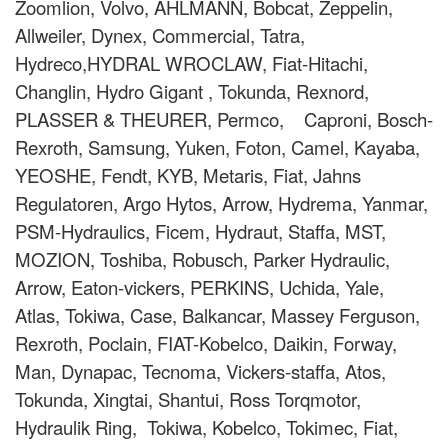
Zoomlion, Volvo, AHLMANN, Bobcat, Zeppelin,
Allweiler, Dynex, Commercial, Tatra,
Hydreco,HYDRAL WROCLAW, Fiat-Hitachi,
Changlin, Hydro Gigant , Tokunda, Rexnord,
PLASSER & THEURER, Permco, Caproni, Bosch-
Rexroth, Samsung, Yuken, Foton, Camel, Kayaba,
YEOSHE, Fendt, KYB, Metaris, Fiat, Jahns
Regulatoren, Argo Hytos, Arrow, Hydrema, Yanmar,
PSM-Hydraulics, Ficem, Hydraut, Staffa, MST,
MOZION, Toshiba, Robusch, Parker Hydraulic,
Arrow, Eaton-vickers, PERKINS, Uchida, Yale,
Atlas, Tokiwa, Case, Balkancar, Massey Ferguson,
Rexroth, Poclain, FIAT-Kobelco, Daikin, Forway,
Man, Dynapac, Tecnoma, Vickers-staffa, Atos,
Tokunda, Xingtai, Shantui, Ross Torqmotor,
Hydraulik Ring, Tokiwa, Kobelco, Tokimec, Fiat,