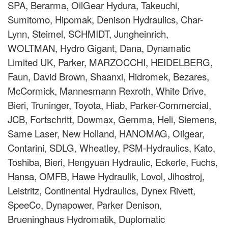
SPA, Berarma, OilGear Hydura, Takeuchi,
Sumitomo, Hipomak, Denison Hydraulics, Char-
Lynn, Steimel, SCHMIDT, Jungheinrich,
WOLTMAN, Hydro Gigant, Dana, Dynamatic
Limited UK, Parker, MARZOCCHI, HEIDELBERG,
Faun, David Brown, Shaanxi, Hidromek, Bezares,
McCormick, Mannesmann Rexroth, White Drive,
Bieri, Truninger, Toyota, Hiab, Parker-Commercial,
JCB, Fortsсhritt, Dowmax, Gemma, Heli, Siemens,
Same Laser, New Holland, HANOMAG, Oilgear,
Contarini, SDLG, Wheatley, PSM-Hydraulics, Kato,
Toshiba, Bieri, Hengyuan Hydraulic, Eckerle, Fuchs,
Hansa, OMFB, Hawe Hydraulik, Lovol, Jihostroj,
Leistritz, Continental Hydraulics, Dynex Rivett,
SpeeCo, Dynapower, Parker Denison,
Brueninghaus Hydromatik, Duplomatic