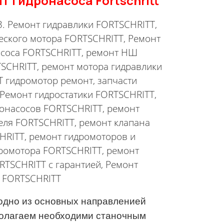
т гидронасоса Fortschritt
. Ремонт гидравлики
FORTSCHRITT
,
ческого мотора
FORTSCHRITT
, Ремонт
асоса
FORTSCHRITT
, ремонт НШ
SCHRITT
, ремонт мотора гидравлики
T
гидромотор ремонт, запчасти
 Ремонт гидростатики
FORTSCHRITT
,
ронасосов
FORTSCHRITT
, ремонт
теля
FORTSCHRITT
, ремонт клапана
HRITT
, ремонт гидромоторов и
дромотора
FORTSCHRITT
, ремонт
RTSCHRITT
с гарантией, Ремонт
я
FORTSCHRITT
одно из основных направленией
полагаем необходими станочным