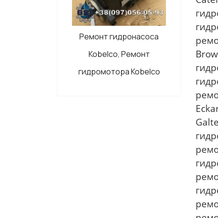
гидр
гидр
Ремонт гидронасоса
ремо
Brow
Kobelco, Ремонт
гидр
гидромотора Kobelco
гидр
ремо
Ecka
Galt
гидр
ремо
гидр
ремо
гидр
ремо
ремо