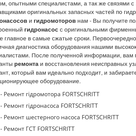
ом, опытными специалистами, а так же связями 
авщиками оригинальных запасных частей по гид
онасосов
и
г
идромоторов
нам - Вы получите п
роенный
гидронасос
с оригинальными фирменны
е главное в самые сжатые сроки.
Первоочередной
ичная диагностика оборудования нашими высок
иалистами. После полученной информации, вам 
ианты
ремонта
и восстановления неисправных уз
ант, который вам идеально
подходит, и забирает
ционирующее оборудование.
- Ремонт гідромотора
FORTSCHRITT
- Ремонт гідронасоса
FORTSCHRITT
- Ремонт шестерного насоса
FORTSCHRITT
- Ремонт ГСТ
FORTSCHRITT