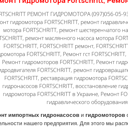
монт гидромотора Fortschritt, Ремон
RTSCHRITT РЕМОНТ ГИДРОМОТОРА (097)056-05-93
онт гидромотора
FORTSCHRITT
, ремонт гидравли
мотора
FORTSCHRITT
, ремонт шестеренчатого н
TSCHRITT
, ремонт маслянного насоса мотора
FORT
FORTSCHRITT
,
FORTSCHRITT
ремонт,
FORTSCHRIT
дромотора
FORTSCHRITT
, Ремонт гст
FORTSCHRITT
,
Ремонт гидромоторов
FORTSCHRITT
, Ремонт гид
идродвигателя
FORTSCHRITT
, ремонт гидровраща
FORTSCHRITT
, реставрация гидромотора
FORTSC
гидронасосов
FORTSCHRITT
, восстановление ги
гидромотора
FORTSCHRITT
в Украине, Ремонт
FO
гидравлического оборудовани
нт импортных гидронасосов
и
гидромоторов
ельности нашего предприятия. Для этого мы рас