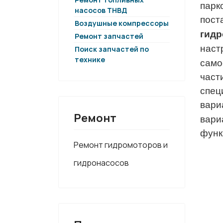
парк
насосов ТНВД
пост
Воздушные компрессоры
гидр
Ремонт запчастей
наст
Поиск запчастей по
технике
само
част
спец
вар
Ремонт
вари
функ
Ремонт гидромоторов и
гидронасосов