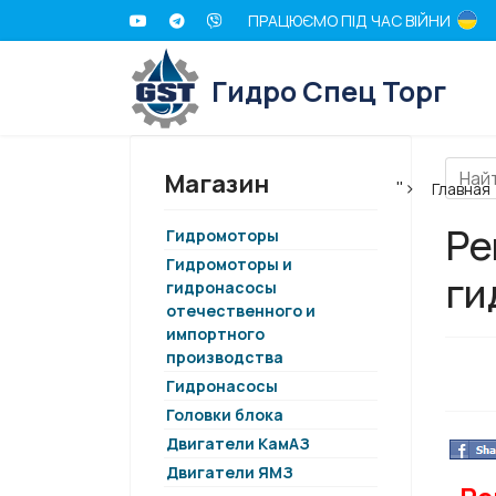
ПРАЦЮЄМО ПІД ЧАС ВІЙНИ
Гидро Спец Торг
Магазин
">
Главная
Ре
Гидромоторы
Гидромоторы и
ги
гидронасосы
отечественного и
импортного
производства
Гидронасосы
Головки блока
Двигатели КамАЗ
Двигатели ЯМЗ