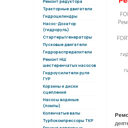
Ре
Ремонт редуктора
Тракторные двигатели
FO
Гидроцилиндры
Рем
Насос-Дозатор
(гидроруль)
Стартеры\генераторы
FOR
Пусковые двигатели
Гидрораспределители
ги
Ремонт НШ
шестеренчатых насосов
г
Гидроусилители руля
ГУР
Корзины и диски
сцепления
Насосы водяные
(помпы)
Коленчатые валы
Ремо
Турбокомпрессоры ТКР
деят
Ремонт топливных