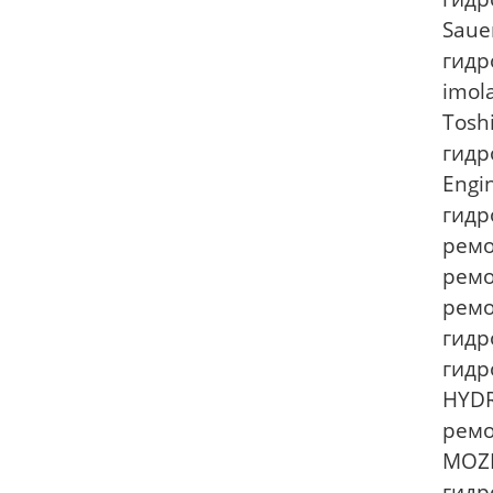
Saue
гидр
imol
Tosh
гидр
Engi
гидр
ремо
ремо
ремо
гидр
гидр
HYDR
ремо
MOZI
гидр