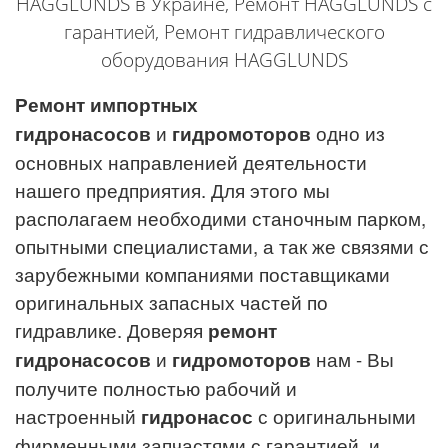
HAGGLUNDS
в Украине, Ремонт
HAGGLUNDS
с
гарантией, Ремонт гидравлического
оборудования
HAGGLUNDS
Ремонт импортных
гидронасосов
и
гидромоторов
одно из
основных направленией деятельности
нашего предприятия. Для этого мы
располагаем необходими станочным парком,
опытными специалистами, а так же связями с
зарубежными компаниями поставщиками
оригинальных запасных частей по
гидравлике.
Доверяя
ремонт
гидронасосов
и
г
идромоторов
нам - Вы
получите полностью рабочий и
настроенный
гидронасос
с оригинальными
фирменными запчастями с гарантией, и