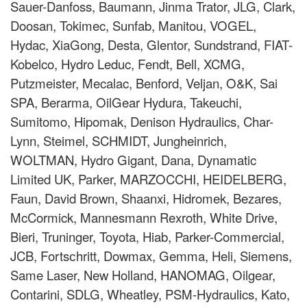
Sauer-Danfoss, Baumann, Jinma Trator, JLG, Clark,
Doosan, Tokimec, Sunfab, Manitou, VOGEL,
Hydac, XiaGong, Desta, Glentor, Sundstrand, FIAT-
Kobelco, Hydro Leduc, Fendt, Bell, XCMG,
Putzmeister, Mecalac, Benford, Veljan, O&K, Sai
SPA, Berarma, OilGear Hydura, Takeuchi,
Sumitomo, Hipomak, Denison Hydraulics, Char-
Lynn, Steimel, SCHMIDT, Jungheinrich,
WOLTMAN, Hydro Gigant, Dana, Dynamatic
Limited UK, Parker, MARZOCCHI, HEIDELBERG,
Faun, David Brown, Shaanxi, Hidromek, Bezares,
McCormick, Mannesmann Rexroth, White Drive,
Bieri, Truninger, Toyota, Hiab, Parker-Commercial,
JCB, Fortsсhritt, Dowmax, Gemma, Heli, Siemens,
Same Laser, New Holland, HANOMAG, Oilgear,
Contarini, SDLG, Wheatley, PSM-Hydraulics, Kato,