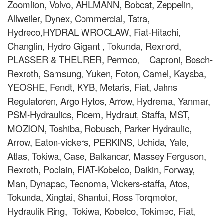
Zoomlion, Volvo, AHLMANN, Bobcat, Zeppelin,
Allweiler, Dynex, Commercial, Tatra,
Hydreco,HYDRAL WROCLAW, Fiat-Hitachi,
Changlin, Hydro Gigant , Tokunda, Rexnord,
PLASSER & THEURER, Permco, Caproni, Bosch-
Rexroth, Samsung, Yuken, Foton, Camel, Kayaba,
YEOSHE, Fendt, KYB, Metaris, Fiat, Jahns
Regulatoren, Argo Hytos, Arrow, Hydrema, Yanmar,
PSM-Hydraulics, Ficem, Hydraut, Staffa, MST,
MOZION, Toshiba, Robusch, Parker Hydraulic,
Arrow, Eaton-vickers, PERKINS, Uchida, Yale,
Atlas, Tokiwa, Case, Balkancar, Massey Ferguson,
Rexroth, Poclain, FIAT-Kobelco, Daikin, Forway,
Man, Dynapac, Tecnoma, Vickers-staffa, Atos,
Tokunda, Xingtai, Shantui, Ross Torqmotor,
Hydraulik Ring, Tokiwa, Kobelco, Tokimec, Fiat,